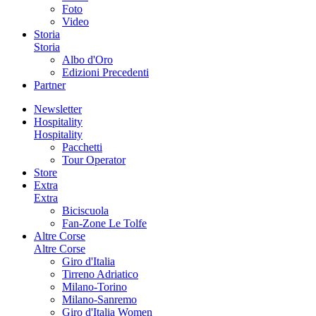
Foto
Video
Storia
Storia
Albo d'Oro
Edizioni Precedenti
Partner
Newsletter
Hospitality
Hospitality
Pacchetti
Tour Operator
Store
Extra
Extra
Biciscuola
Fan-Zone Le Tolfe
Altre Corse
Altre Corse
Giro d'Italia
Tirreno Adriatico
Milano-Torino
Milano-Sanremo
Giro d'Italia Women