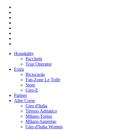
Hospitality
Pacchetti
Tour Operator
Extra
Biciscuola
Fan-Zone Le Tolfe
Store
Giro-E
Partner
Altre Corse
Giro d'Italia
Tirreno Adriatico
Milano-Torino
Milano-Sanremo
Giro d'Italia Women