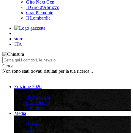
Giro Next Gen
Il Giro d'Abruzzo
GranPiemonte
Il Lombardia
store
ITA
Cerca
Non sono stati trovati risultati per la tua ricerca...
Edizione 2026
Edizione 2026
Recap Corsa
Classifiche
Squadre
Media
Media
News
Foto