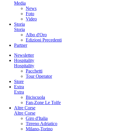
Media
News
Foto
Video
Storia
Storia
Albo d'Oro
Edizioni Precedenti
Partner
Newsletter
Hospitality
Hospitality
Pacchetti
Tour Operator
Store
Extra
Extra
Biciscuola
Fan-Zone Le Tolfe
Altre Corse
Altre Corse
Giro d'Italia
Tirreno Adriatico
Milano-Torino