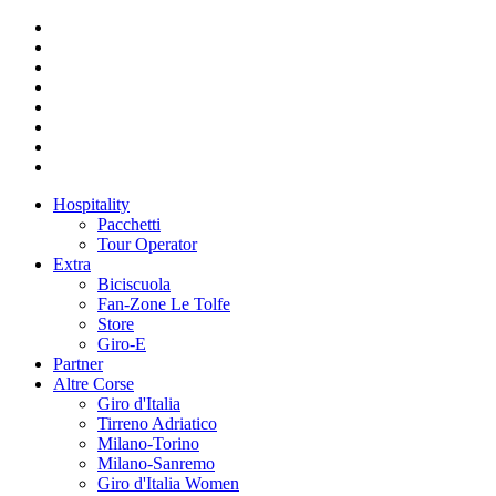
Hospitality
Pacchetti
Tour Operator
Extra
Biciscuola
Fan-Zone Le Tolfe
Store
Giro-E
Partner
Altre Corse
Giro d'Italia
Tirreno Adriatico
Milano-Torino
Milano-Sanremo
Giro d'Italia Women