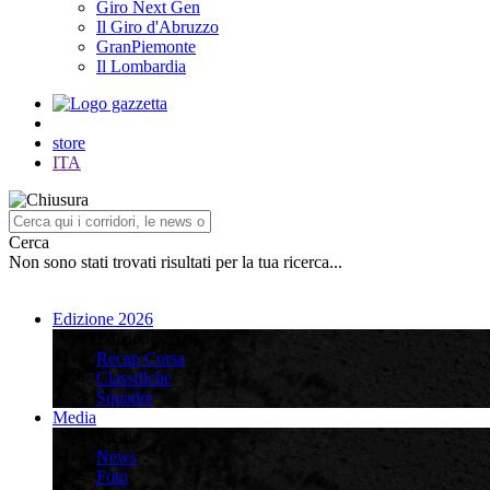
Giro Next Gen
Il Giro d'Abruzzo
GranPiemonte
Il Lombardia
store
ITA
Cerca
Non sono stati trovati risultati per la tua ricerca...
Edizione 2026
Edizione 2026
Recap Corsa
Classifiche
Squadre
Media
Media
News
Foto