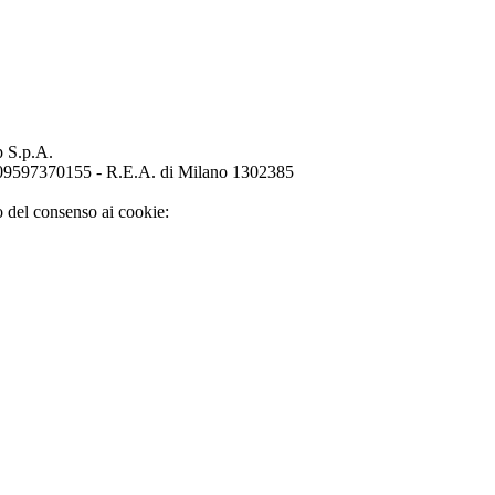
p S.p.A.
o 09597370155 - R.E.A. di Milano 1302385
o del consenso ai cookie: