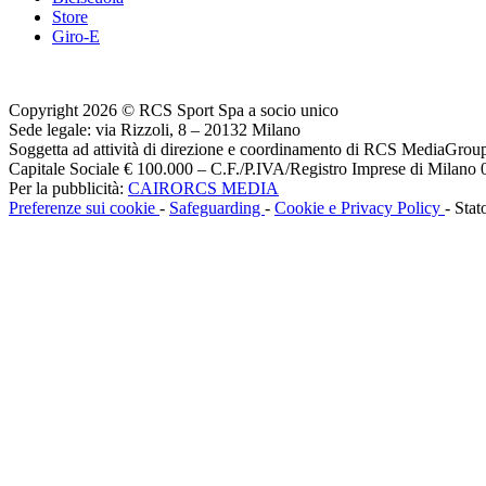
Store
Giro-E
Copyright 2026 © RCS Sport Spa a socio unico
Sede legale: via Rizzoli, 8 – 20132 Milano
Soggetta ad attività di direzione e coordinamento di RCS MediaGrou
Capitale Sociale € 100.000 – C.F./P.IVA/Registro Imprese di Milan
Per la pubblicità:
CAIRORCS MEDIA
Preferenze sui cookie
-
Safeguarding
-
Cookie e Privacy Policy
- Stat