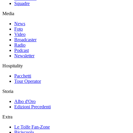
Squadre
Media
News
Foto
Video
Broadcaster
Radio
Podcast
Newsletter
Hospitality
Pacchetti
Tour Operator
Storia
Albo d'Oro
Edizioni Precedenti
Extra
Le Tolfe Fan-Zone
Biciscuola