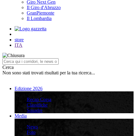
Giro Next Gen
Il Giro d'Abruzzo
GranPiemonte
Il Lombardia
store
ITA
Cerca
Non sono stati trovati risultati per la tua ricerca...
Edizione 2026
Edizione 2026
Recap Corsa
Classifiche
Squadre
Media
Media
News
Foto