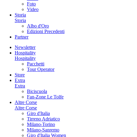
Foto
Video
Storia
Storia
Albo d'Oro
Edizioni Precedenti
Partner
Newsletter
Hospitality
Hospitality
Pacchetti
Tour Operator
Store
Extra
Extra
Biciscuola
Fan-Zone Le Tolfe
Altre Corse
Altre Corse
Giro d'Italia
Tirreno Adriatico
Milano-Torino
Milano-Sanremo
Giro d'Italia Women