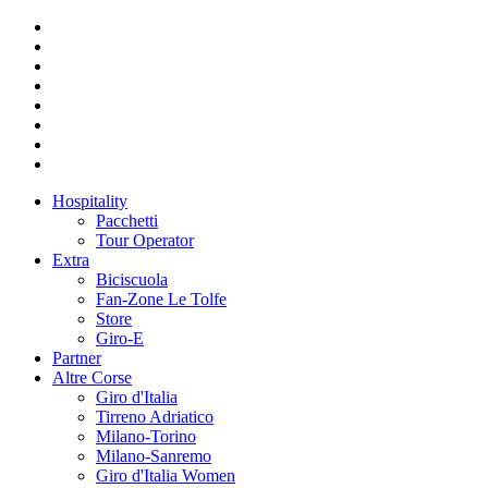
Hospitality
Pacchetti
Tour Operator
Extra
Biciscuola
Fan-Zone Le Tolfe
Store
Giro-E
Partner
Altre Corse
Giro d'Italia
Tirreno Adriatico
Milano-Torino
Milano-Sanremo
Giro d'Italia Women