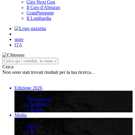
Giro Next Gen
Il Giro d'Abruzzo
GranPiemonte
Il Lombardia
store
ITA
Cerca
Non sono stati trovati risultati per la tua ricerca...
Edizione 2026
Edizione 2026
Recap Corsa
Classifiche
Squadre
Media
Media
News
Foto