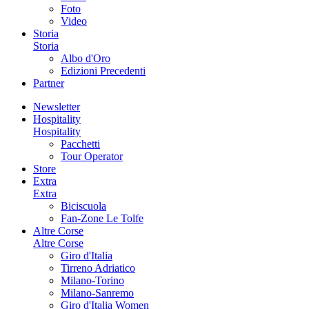
Foto
Video
Storia
Storia
Albo d'Oro
Edizioni Precedenti
Partner
Newsletter
Hospitality
Hospitality
Pacchetti
Tour Operator
Store
Extra
Extra
Biciscuola
Fan-Zone Le Tolfe
Altre Corse
Altre Corse
Giro d'Italia
Tirreno Adriatico
Milano-Torino
Milano-Sanremo
Giro d'Italia Women