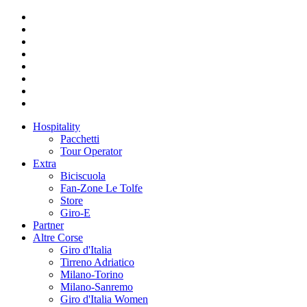
Hospitality
Pacchetti
Tour Operator
Extra
Biciscuola
Fan-Zone Le Tolfe
Store
Giro-E
Partner
Altre Corse
Giro d'Italia
Tirreno Adriatico
Milano-Torino
Milano-Sanremo
Giro d'Italia Women