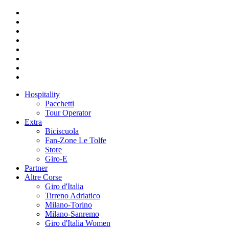
Hospitality
Pacchetti
Tour Operator
Extra
Biciscuola
Fan-Zone Le Tolfe
Store
Giro-E
Partner
Altre Corse
Giro d'Italia
Tirreno Adriatico
Milano-Torino
Milano-Sanremo
Giro d'Italia Women