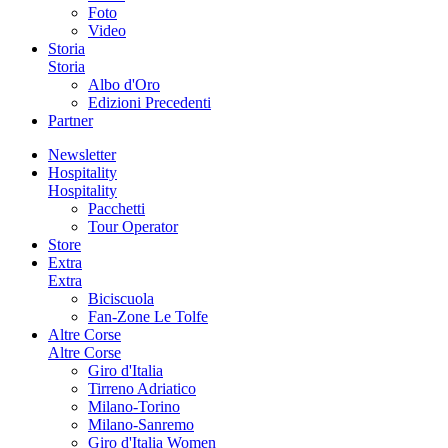
Foto
Video
Storia
Storia
Albo d'Oro
Edizioni Precedenti
Partner
Newsletter
Hospitality
Hospitality
Pacchetti
Tour Operator
Store
Extra
Extra
Biciscuola
Fan-Zone Le Tolfe
Altre Corse
Altre Corse
Giro d'Italia
Tirreno Adriatico
Milano-Torino
Milano-Sanremo
Giro d'Italia Women