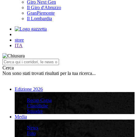
Giro Next Gen
Il Giro d'Abruzzo
GranPiemonte
Il Lombardia
store
ITA
Cerca
Non sono stati trovati risultati per la tua ricerca...
Edizione 2026
Edizione 2026
Recap Corsa
Classifiche
Squadre
Media
Media
News
Foto