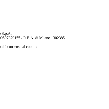
p S.p.A.
o 09597370155 - R.E.A. di Milano 1302385
o del consenso ai cookie: