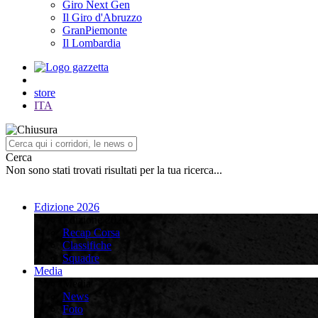
Giro Next Gen
Il Giro d'Abruzzo
GranPiemonte
Il Lombardia
store
ITA
Cerca
Non sono stati trovati risultati per la tua ricerca...
Edizione 2026
Edizione 2026
Recap Corsa
Classifiche
Squadre
Media
Media
News
Foto