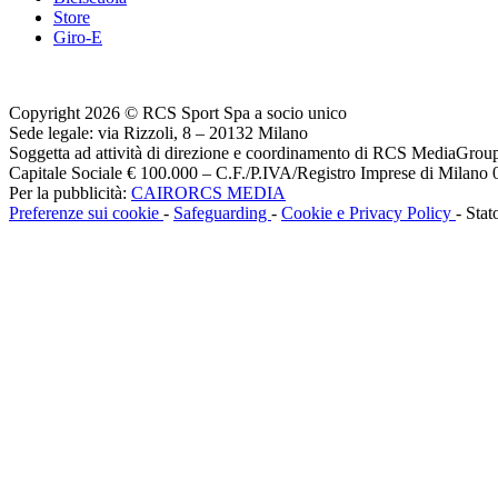
Store
Giro-E
Copyright 2026 © RCS Sport Spa a socio unico
Sede legale: via Rizzoli, 8 – 20132 Milano
Soggetta ad attività di direzione e coordinamento di RCS MediaGrou
Capitale Sociale € 100.000 – C.F./P.IVA/Registro Imprese di Milan
Per la pubblicità:
CAIRORCS MEDIA
Preferenze sui cookie
-
Safeguarding
-
Cookie e Privacy Policy
- Stat