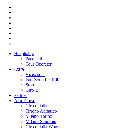
Hospitality
Pacchetti
Tour Operator
Extra
Biciscuola
Fan-Zone Le Tolfe
Store
Giro-E
Partner
Altre Corse
Giro d'Italia
Tirreno Adriatico
Milano-Torino
Milano-Sanremo
Giro d'Italia Women