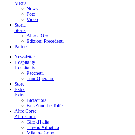
Media
News
Foto
Video
Storia
Storia
Albo d'Oro
Edizioni Precedenti
Partner
Newsletter
Hospitality
Hospitality
Pacchetti
Tour Operator
Store
Extra
Extra
Biciscuola
Fan-Zone Le Tolfe
Altre Corse
Altre Corse
Giro d'Italia
Tirreno Adriatico
Milano-Torino