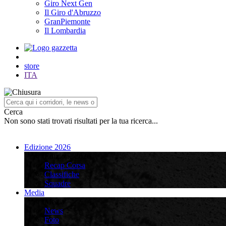
Giro Next Gen
Il Giro d'Abruzzo
GranPiemonte
Il Lombardia
store
ITA
Cerca
Non sono stati trovati risultati per la tua ricerca...
Edizione 2026
Edizione 2026
Recap Corsa
Classifiche
Squadre
Media
Media
News
Foto