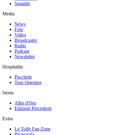
Squadre
Media
News
Foto
Video
Broadcaster
Radio
Podcast
Newsletter
Hospitality
Pacchetti
Tour Operator
Storia
Albo d'Oro
Edizioni Precedenti
Extra
Le Tolfe Fan-Zone
Biciscuola