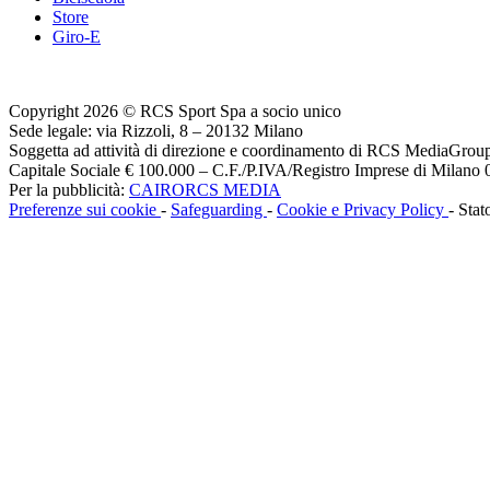
Store
Giro-E
Copyright 2026 © RCS Sport Spa a socio unico
Sede legale: via Rizzoli, 8 – 20132 Milano
Soggetta ad attività di direzione e coordinamento di RCS MediaGrou
Capitale Sociale € 100.000 – C.F./P.IVA/Registro Imprese di Milan
Per la pubblicità:
CAIRORCS MEDIA
Preferenze sui cookie
-
Safeguarding
-
Cookie e Privacy Policy
- Stat