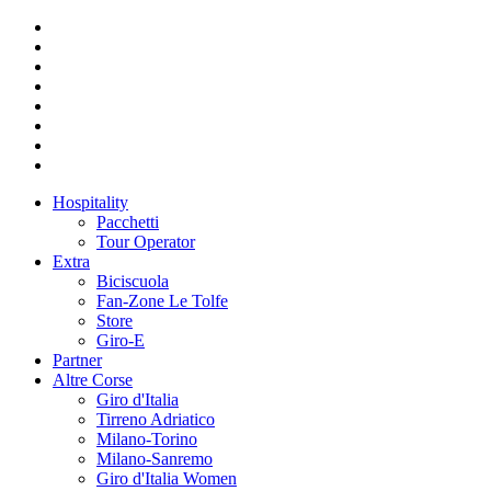
Hospitality
Pacchetti
Tour Operator
Extra
Biciscuola
Fan-Zone Le Tolfe
Store
Giro-E
Partner
Altre Corse
Giro d'Italia
Tirreno Adriatico
Milano-Torino
Milano-Sanremo
Giro d'Italia Women