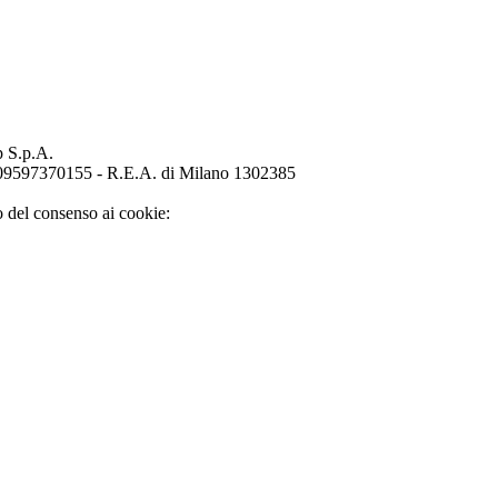
p S.p.A.
o 09597370155 - R.E.A. di Milano 1302385
o del consenso ai cookie: