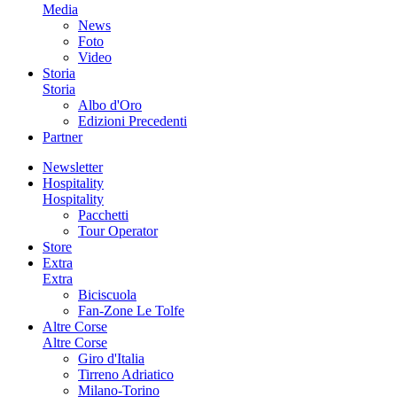
Media
News
Foto
Video
Storia
Storia
Albo d'Oro
Edizioni Precedenti
Partner
Newsletter
Hospitality
Hospitality
Pacchetti
Tour Operator
Store
Extra
Extra
Biciscuola
Fan-Zone Le Tolfe
Altre Corse
Altre Corse
Giro d'Italia
Tirreno Adriatico
Milano-Torino