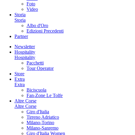
Foto
Video
Storia
Storia
Albo d'Oro
Edizioni Precedenti
Partner
Newsletter
Hospitality
Hospitality
Pacchetti
Tour Operator
Store
Extra
Extra
Biciscuola
Fan-Zone Le Tolfe
Altre Corse
Altre Corse
Giro d'Italia
Tirreno Adriatico
Milano-Torino
Milano-Sanremo
Giro d'Italia Women