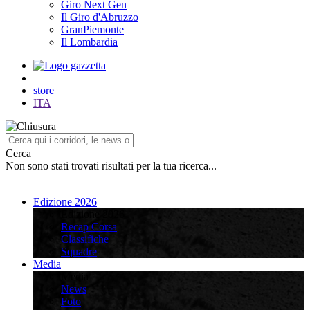
Giro Next Gen
Il Giro d'Abruzzo
GranPiemonte
Il Lombardia
store
ITA
Cerca
Non sono stati trovati risultati per la tua ricerca...
Edizione 2026
Edizione 2026
Recap Corsa
Classifiche
Squadre
Media
Media
News
Foto