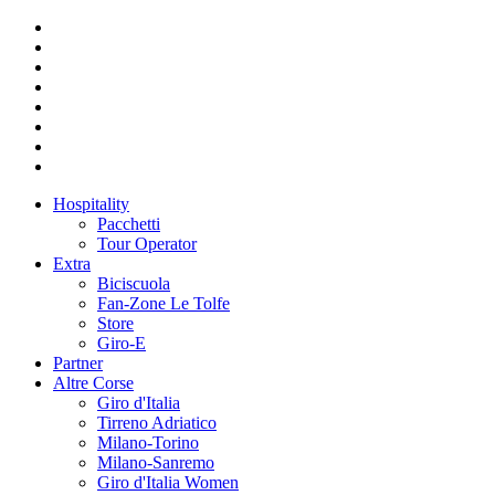
Hospitality
Pacchetti
Tour Operator
Extra
Biciscuola
Fan-Zone Le Tolfe
Store
Giro-E
Partner
Altre Corse
Giro d'Italia
Tirreno Adriatico
Milano-Torino
Milano-Sanremo
Giro d'Italia Women