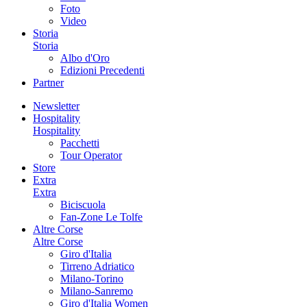
Foto
Video
Storia
Storia
Albo d'Oro
Edizioni Precedenti
Partner
Newsletter
Hospitality
Hospitality
Pacchetti
Tour Operator
Store
Extra
Extra
Biciscuola
Fan-Zone Le Tolfe
Altre Corse
Altre Corse
Giro d'Italia
Tirreno Adriatico
Milano-Torino
Milano-Sanremo
Giro d'Italia Women