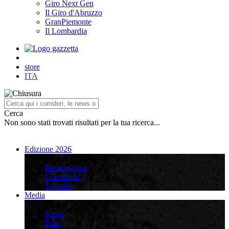
Giro Next Gen
Il Giro d'Abruzzo
GranPiemonte
Il Lombardia
store
ITA
Cerca
Non sono stati trovati risultati per la tua ricerca...
Edizione 2026
Edizione 2026
Recap Corsa
Classifiche
Squadre
Media
Media
News
Foto