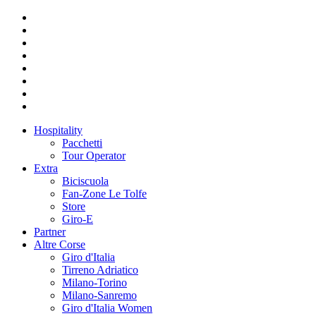
Hospitality
Pacchetti
Tour Operator
Extra
Biciscuola
Fan-Zone Le Tolfe
Store
Giro-E
Partner
Altre Corse
Giro d'Italia
Tirreno Adriatico
Milano-Torino
Milano-Sanremo
Giro d'Italia Women