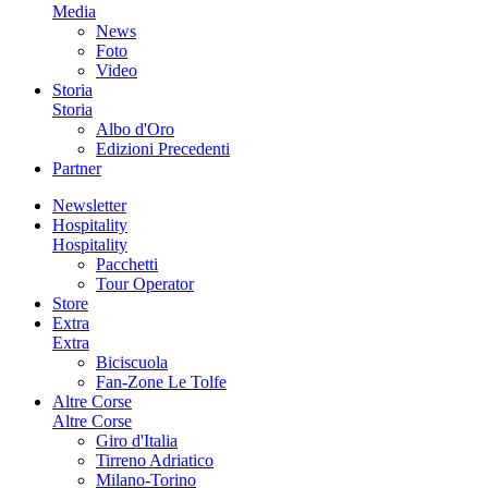
Media
News
Foto
Video
Storia
Storia
Albo d'Oro
Edizioni Precedenti
Partner
Newsletter
Hospitality
Hospitality
Pacchetti
Tour Operator
Store
Extra
Extra
Biciscuola
Fan-Zone Le Tolfe
Altre Corse
Altre Corse
Giro d'Italia
Tirreno Adriatico
Milano-Torino