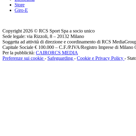
Store
Giro-E
Copyright 2026 © RCS Sport Spa a socio unico
Sede legale: via Rizzoli, 8 – 20132 Milano
Soggetta ad attività di direzione e coordinamento di RCS MediaGrou
Capitale Sociale € 100.000 – C.F./P.IVA/Registro Imprese di Milan
Per la pubblicità:
CAIRORCS MEDIA
Preferenze sui cookie
-
Safeguarding
-
Cookie e Privacy Policy
- Stat