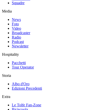
Squadre
Media
News
Foto
Video
Broadcaster
Radio
Podcast
Newsletter
Hospitality
Pacchetti
Tour Operator
Storia
Albo d'Oro
Edizioni Precedenti
Extra
Le Tolfe Fan-Zone
Biciscuola