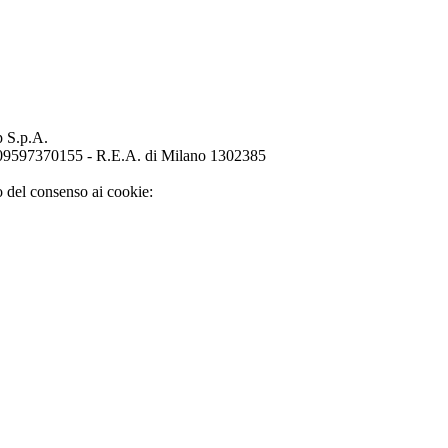
p S.p.A.
o 09597370155 - R.E.A. di Milano 1302385
o del consenso ai cookie: