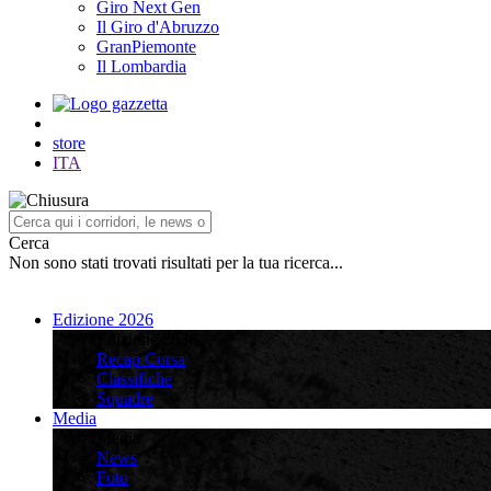
Giro Next Gen
Il Giro d'Abruzzo
GranPiemonte
Il Lombardia
store
ITA
Cerca
Non sono stati trovati risultati per la tua ricerca...
Edizione 2026
Edizione 2026
Recap Corsa
Classifiche
Squadre
Media
Media
News
Foto