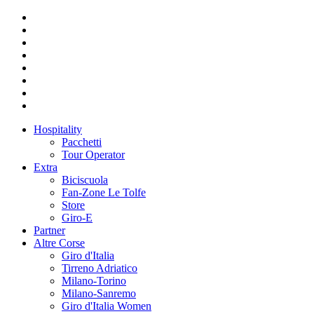
Hospitality
Pacchetti
Tour Operator
Extra
Biciscuola
Fan-Zone Le Tolfe
Store
Giro-E
Partner
Altre Corse
Giro d'Italia
Tirreno Adriatico
Milano-Torino
Milano-Sanremo
Giro d'Italia Women