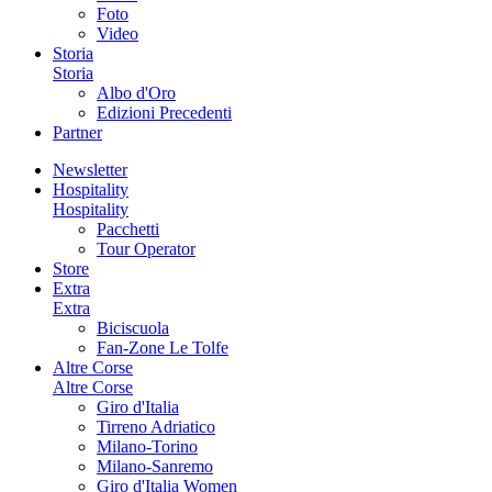
Foto
Video
Storia
Storia
Albo d'Oro
Edizioni Precedenti
Partner
Newsletter
Hospitality
Hospitality
Pacchetti
Tour Operator
Store
Extra
Extra
Biciscuola
Fan-Zone Le Tolfe
Altre Corse
Altre Corse
Giro d'Italia
Tirreno Adriatico
Milano-Torino
Milano-Sanremo
Giro d'Italia Women