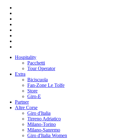
Hospitality
Pacchetti
Tour Operator
Extra
Biciscuola
Fan-Zone Le Tolfe
Store
Giro-E
Partner
Altre Corse
Giro d'Italia
Tirreno Adriatico
Milano-Torino
Milano-Sanremo
Giro d'Italia Women