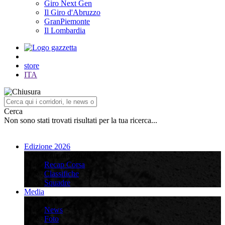
Giro Next Gen
Il Giro d'Abruzzo
GranPiemonte
Il Lombardia
store
ITA
Cerca
Non sono stati trovati risultati per la tua ricerca...
Edizione 2026
Edizione 2026
Recap Corsa
Classifiche
Squadre
Media
Media
News
Foto