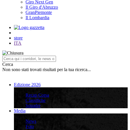
Giro Next Gen
Il Giro d'Abruzzo
GranPiemonte
Il Lombardia
store
ITA
Cerca
Non sono stati trovati risultati per la tua ricerca...
Edizione 2026
Edizione 2026
Recap Corsa
Classifiche
Squadre
Media
Media
News
Foto