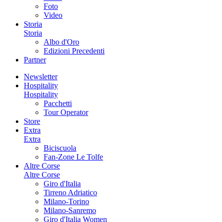
Foto
Video
Storia
Storia
Albo d'Oro
Edizioni Precedenti
Partner
Newsletter
Hospitality
Hospitality
Pacchetti
Tour Operator
Store
Extra
Extra
Biciscuola
Fan-Zone Le Tolfe
Altre Corse
Altre Corse
Giro d'Italia
Tirreno Adriatico
Milano-Torino
Milano-Sanremo
Giro d'Italia Women