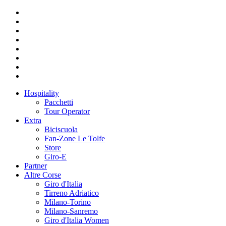
Hospitality
Pacchetti
Tour Operator
Extra
Biciscuola
Fan-Zone Le Tolfe
Store
Giro-E
Partner
Altre Corse
Giro d'Italia
Tirreno Adriatico
Milano-Torino
Milano-Sanremo
Giro d'Italia Women