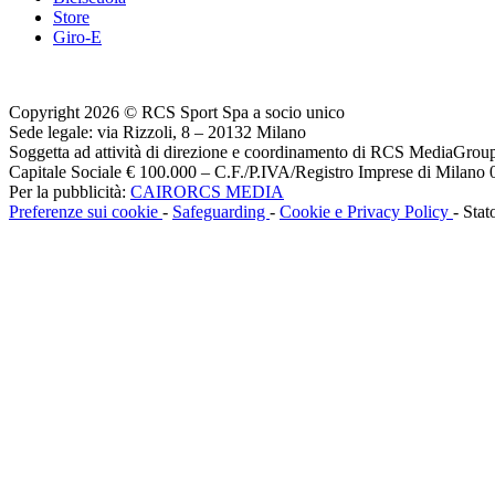
Store
Giro-E
Copyright 2026 © RCS Sport Spa a socio unico
Sede legale: via Rizzoli, 8 – 20132 Milano
Soggetta ad attività di direzione e coordinamento di RCS MediaGrou
Capitale Sociale € 100.000 – C.F./P.IVA/Registro Imprese di Milan
Per la pubblicità:
CAIRORCS MEDIA
Preferenze sui cookie
-
Safeguarding
-
Cookie e Privacy Policy
- Stat