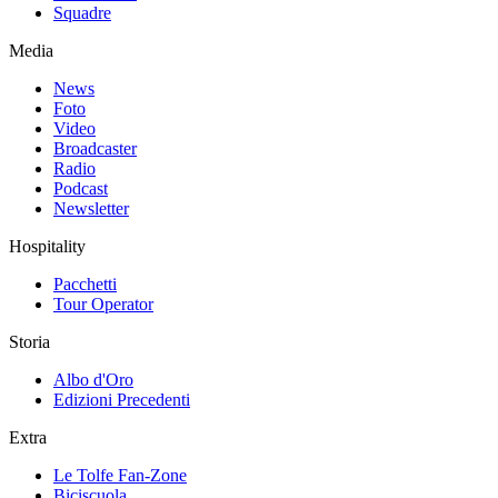
Squadre
Media
News
Foto
Video
Broadcaster
Radio
Podcast
Newsletter
Hospitality
Pacchetti
Tour Operator
Storia
Albo d'Oro
Edizioni Precedenti
Extra
Le Tolfe Fan-Zone
Biciscuola