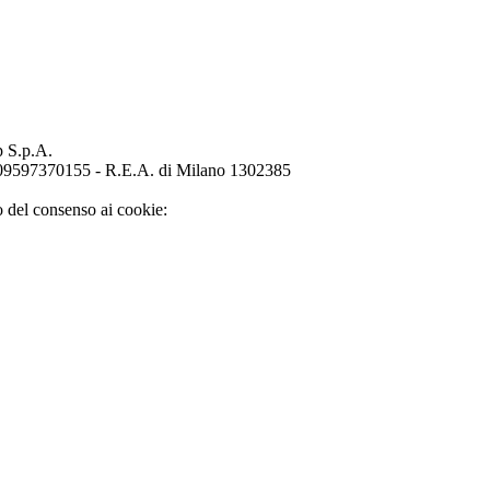
p S.p.A.
o 09597370155 - R.E.A. di Milano 1302385
o del consenso ai cookie: