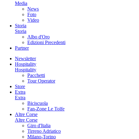
Media
News
Foto
Video
Storia
Storia
Albo d'Oro
Edizioni Precedenti
Partner
Newsletter
Hospitality
Hospitality
Pacchetti
Tour Operator
Store
Extra
Extra
Biciscuola
Fan-Zone Le Tolfe
Altre Corse
Altre Corse
Giro d'Italia
Tirreno Adriatico
Milano-Torino