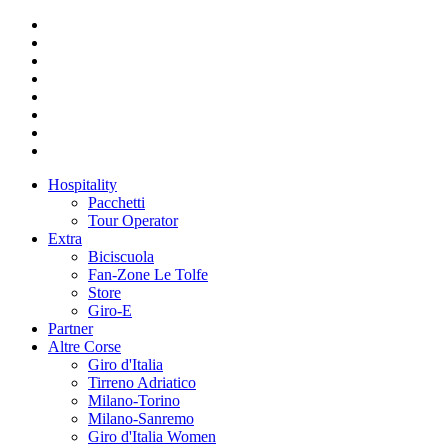
Hospitality
Pacchetti
Tour Operator
Extra
Biciscuola
Fan-Zone Le Tolfe
Store
Giro-E
Partner
Altre Corse
Giro d'Italia
Tirreno Adriatico
Milano-Torino
Milano-Sanremo
Giro d'Italia Women