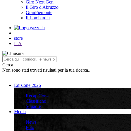
Giro Next Gen
Il Giro d'Abruzzo
GranPiemonte
Il Lombardia
store
ITA
Cerca
Non sono stati trovati risultati per la tua ricerca...
Edizione 2026
Edizione 2026
Recap Corsa
Classifiche
Squadre
Media
Media
News
Foto