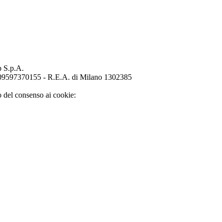
p S.p.A.
o 09597370155 - R.E.A. di Milano 1302385
o del consenso ai cookie: