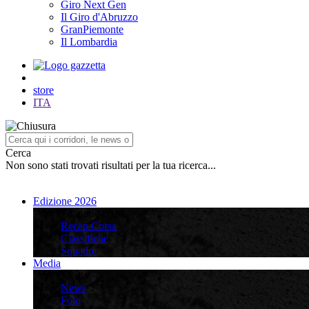
Giro Next Gen
Il Giro d'Abruzzo
GranPiemonte
Il Lombardia
store
ITA
Cerca
Non sono stati trovati risultati per la tua ricerca...
Edizione 2026
Edizione 2026
Recap Corsa
Classifiche
Squadre
Media
Media
News
Foto