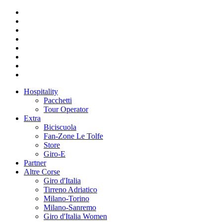
Hospitality
Pacchetti
Tour Operator
Extra
Biciscuola
Fan-Zone Le Tolfe
Store
Giro-E
Partner
Altre Corse
Giro d'Italia
Tirreno Adriatico
Milano-Torino
Milano-Sanremo
Giro d'Italia Women