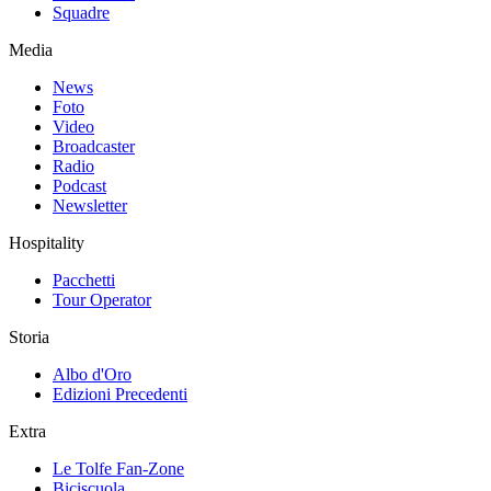
Squadre
Media
News
Foto
Video
Broadcaster
Radio
Podcast
Newsletter
Hospitality
Pacchetti
Tour Operator
Storia
Albo d'Oro
Edizioni Precedenti
Extra
Le Tolfe Fan-Zone
Biciscuola