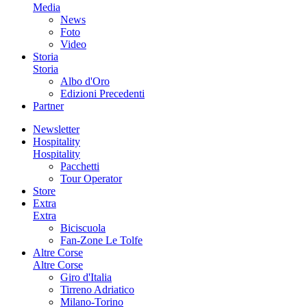
Media
News
Foto
Video
Storia
Storia
Albo d'Oro
Edizioni Precedenti
Partner
Newsletter
Hospitality
Hospitality
Pacchetti
Tour Operator
Store
Extra
Extra
Biciscuola
Fan-Zone Le Tolfe
Altre Corse
Altre Corse
Giro d'Italia
Tirreno Adriatico
Milano-Torino