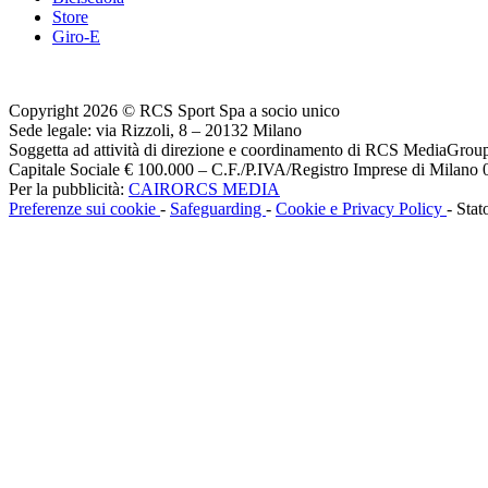
Store
Giro-E
Copyright 2026 © RCS Sport Spa a socio unico
Sede legale: via Rizzoli, 8 – 20132 Milano
Soggetta ad attività di direzione e coordinamento di RCS MediaGrou
Capitale Sociale € 100.000 – C.F./P.IVA/Registro Imprese di Milan
Per la pubblicità:
CAIRORCS MEDIA
Preferenze sui cookie
-
Safeguarding
-
Cookie e Privacy Policy
- Stat