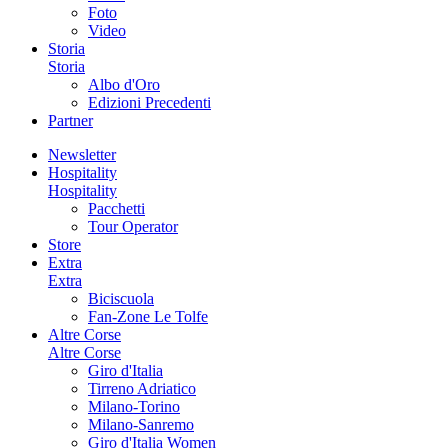
Foto
Video
Storia
Storia
Albo d'Oro
Edizioni Precedenti
Partner
Newsletter
Hospitality
Hospitality
Pacchetti
Tour Operator
Store
Extra
Extra
Biciscuola
Fan-Zone Le Tolfe
Altre Corse
Altre Corse
Giro d'Italia
Tirreno Adriatico
Milano-Torino
Milano-Sanremo
Giro d'Italia Women