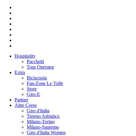
Hospitality
Pacchetti
Tour Operator
Extra
Biciscuola
Fan-Zone Le Tolfe
Store
Giro-E
Partner
Altre Corse
Giro d'Italia
Tirreno Adriatico
Milano-Torino
Milano-Sanremo
Giro d'Italia Women