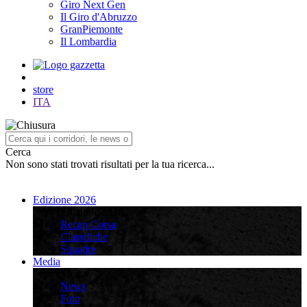
Giro Next Gen
Il Giro d'Abruzzo
GranPiemonte
Il Lombardia
store
ITA
Cerca
Non sono stati trovati risultati per la tua ricerca...
Edizione 2026
Edizione 2026
Recap Corsa
Classifiche
Squadre
Media
Media
News
Foto