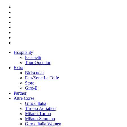
Hospitality
Pacchetti
Tour Operator
Extra
Biciscuola
Fan-Zone Le Tolfe
Store
Giro-E
Partner
Altre Corse
Giro d'Italia
Tirreno Adriatico
Milano-Torino
Milano-Sanremo
Giro d'Italia Women