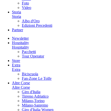
Foto
Video
Storia
Storia
Albo d'Oro
Edizioni Precedenti
Partner
Newsletter
Hospitality
Hospitality
Pacchetti
Tour Operator
Store
Extra
Extra
Biciscuola
Fan-Zone Le Tolfe
Altre Corse
Altre Corse
Giro d'Italia
Tirreno Adriatico
Milano-Torino
Milano-Sanremo
Giro d'Italia Women