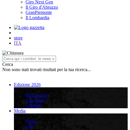
Giro Next Gen
Il Giro d'Abruzzo
GranPiemonte
Il Lombardia
store
ITA
Cerca
Non sono stati trovati risultati per la tua ricerca...
Edizione 2026
Edizione 2026
Recap Corsa
Classifiche
Squadre
Media
Media
News
Foto