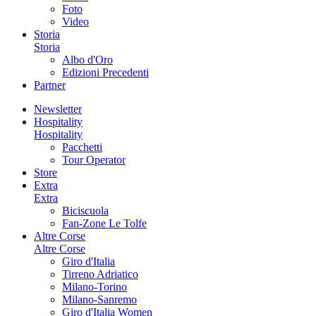
Foto
Video
Storia
Storia
Albo d'Oro
Edizioni Precedenti
Partner
Newsletter
Hospitality
Hospitality
Pacchetti
Tour Operator
Store
Extra
Extra
Biciscuola
Fan-Zone Le Tolfe
Altre Corse
Altre Corse
Giro d'Italia
Tirreno Adriatico
Milano-Torino
Milano-Sanremo
Giro d'Italia Women