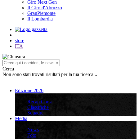
Giro Next Gen
Il Giro d'Abruzzo
GranPiemonte
Il Lombardia
store
ITA
Cerca
Non sono stati trovati risultati per la tua ricerca...
Edizione 2026
Edizione 2026
Recap Corsa
Classifiche
Squadre
Media
Media
News
Foto