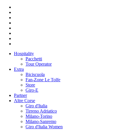
Hospitality
Pacchetti
Tour Operator
Extra
Biciscuola
Fan-Zone Le Tolfe
Store
Giro-E
Partner
Altre Corse
Giro d'Italia
Tirreno Adriatico
Milano-Torino
Milano-Sanremo
Giro d'Italia Women