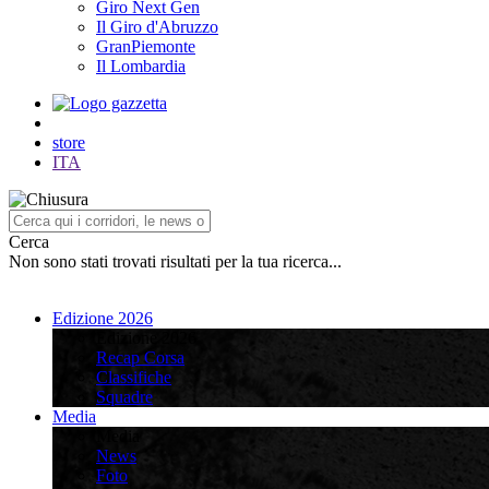
Giro Next Gen
Il Giro d'Abruzzo
GranPiemonte
Il Lombardia
store
ITA
Cerca
Non sono stati trovati risultati per la tua ricerca...
Edizione 2026
Edizione 2026
Recap Corsa
Classifiche
Squadre
Media
Media
News
Foto