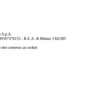
p S.p.A.
o 09597370155 - R.E.A. di Milano 1302385
o del consenso ai cookie: