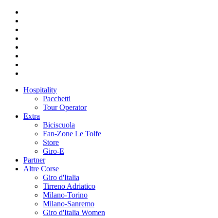
Hospitality
Pacchetti
Tour Operator
Extra
Biciscuola
Fan-Zone Le Tolfe
Store
Giro-E
Partner
Altre Corse
Giro d'Italia
Tirreno Adriatico
Milano-Torino
Milano-Sanremo
Giro d'Italia Women