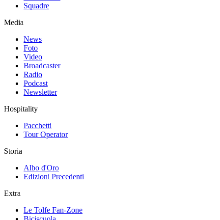
Squadre
Media
News
Foto
Video
Broadcaster
Radio
Podcast
Newsletter
Hospitality
Pacchetti
Tour Operator
Storia
Albo d'Oro
Edizioni Precedenti
Extra
Le Tolfe Fan-Zone
Biciscuola