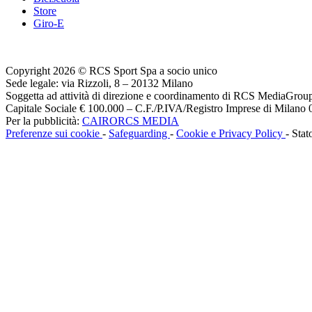
Store
Giro-E
Copyright 2026 © RCS Sport Spa a socio unico
Sede legale: via Rizzoli, 8 – 20132 Milano
Soggetta ad attività di direzione e coordinamento di RCS MediaGrou
Capitale Sociale € 100.000 – C.F./P.IVA/Registro Imprese di Milan
Per la pubblicità:
CAIRORCS MEDIA
Preferenze sui cookie
-
Safeguarding
-
Cookie e Privacy Policy
- Stat