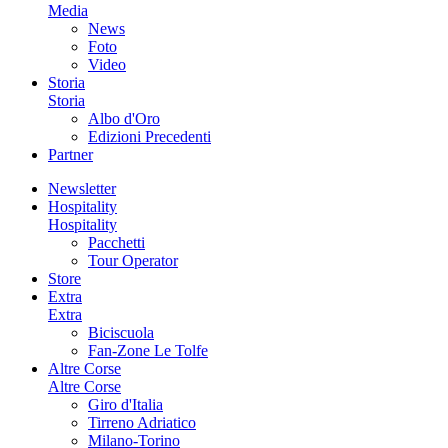
Media
News
Foto
Video
Storia
Storia
Albo d'Oro
Edizioni Precedenti
Partner
Newsletter
Hospitality
Hospitality
Pacchetti
Tour Operator
Store
Extra
Extra
Biciscuola
Fan-Zone Le Tolfe
Altre Corse
Altre Corse
Giro d'Italia
Tirreno Adriatico
Milano-Torino