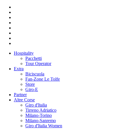
Hospitality
Pacchetti
Tour Operator
Extra
Biciscuola
Fan-Zone Le Tolfe
Store
Giro-E
Partner
Altre Corse
Giro d'Italia
Tirreno Adriatico
Milano-Torino
Milano-Sanremo
Giro d'Italia Women