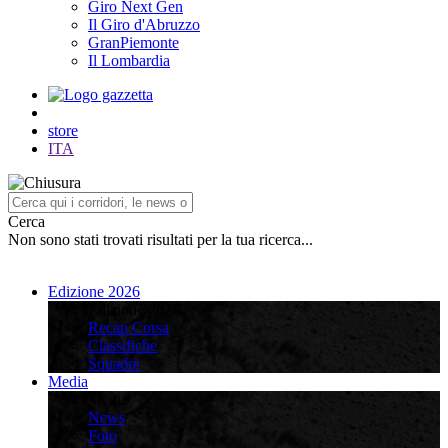
Giro Next Gen
Il Giro d'Abruzzo
GranPiemonte
Il Lombardia
store
ITA
Cerca
Non sono stati trovati risultati per la tua ricerca...
Edizione 2026
Edizione 2026
Recap Corsa
Classifiche
Squadre
Media
Media
News
Foto