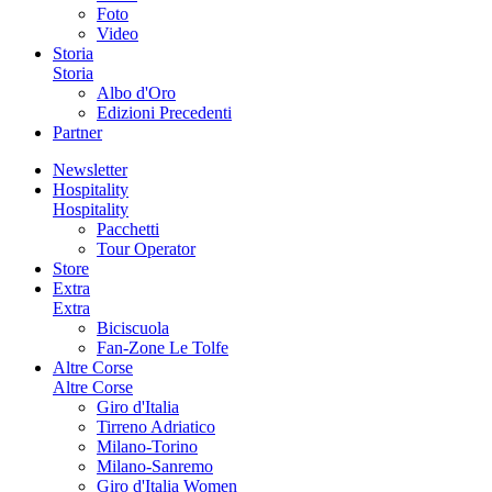
Foto
Video
Storia
Storia
Albo d'Oro
Edizioni Precedenti
Partner
Newsletter
Hospitality
Hospitality
Pacchetti
Tour Operator
Store
Extra
Extra
Biciscuola
Fan-Zone Le Tolfe
Altre Corse
Altre Corse
Giro d'Italia
Tirreno Adriatico
Milano-Torino
Milano-Sanremo
Giro d'Italia Women