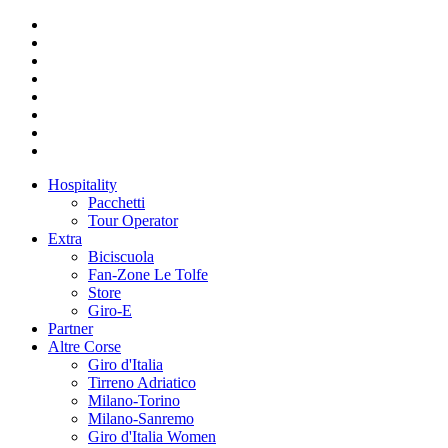
Hospitality
Pacchetti
Tour Operator
Extra
Biciscuola
Fan-Zone Le Tolfe
Store
Giro-E
Partner
Altre Corse
Giro d'Italia
Tirreno Adriatico
Milano-Torino
Milano-Sanremo
Giro d'Italia Women