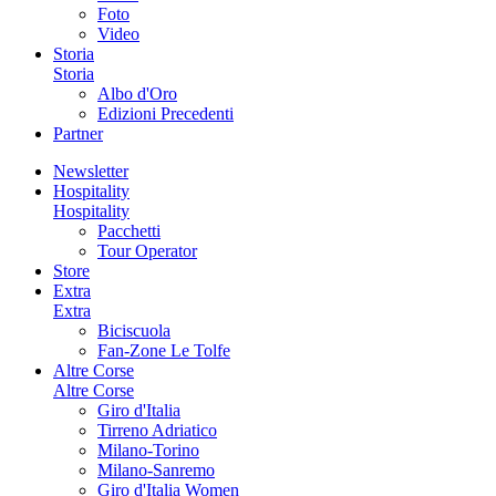
Foto
Video
Storia
Storia
Albo d'Oro
Edizioni Precedenti
Partner
Newsletter
Hospitality
Hospitality
Pacchetti
Tour Operator
Store
Extra
Extra
Biciscuola
Fan-Zone Le Tolfe
Altre Corse
Altre Corse
Giro d'Italia
Tirreno Adriatico
Milano-Torino
Milano-Sanremo
Giro d'Italia Women