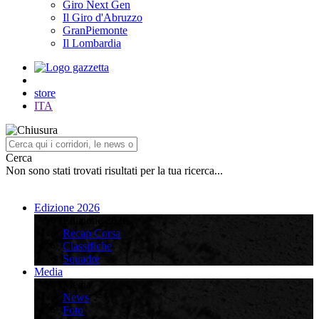
Giro Next Gen
Il Giro d'Abruzzo
GranPiemonte
Il Lombardia
store
ITA
Cerca
Non sono stati trovati risultati per la tua ricerca...
Edizione 2026
Edizione 2026
Recap Corsa
Classifiche
Squadre
Media
Media
News
Foto