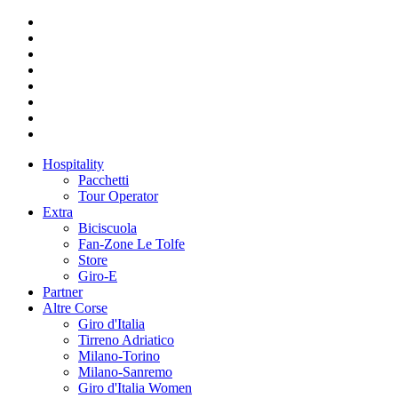
Hospitality
Pacchetti
Tour Operator
Extra
Biciscuola
Fan-Zone Le Tolfe
Store
Giro-E
Partner
Altre Corse
Giro d'Italia
Tirreno Adriatico
Milano-Torino
Milano-Sanremo
Giro d'Italia Women