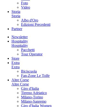
Foto
Video
Storia
Storia
Albo d'Oro
Edizioni Precedenti
Partner
Newsletter
Hospitality
Hospitality
Pacchetti
Tour Operator
Store
Extra
Extra
Biciscuola
Fan-Zone Le Tolfe
Altre Corse
Altre Corse
Giro d'Italia
Tirreno Adriatico
Milano-Torino
Milano-Sanremo
Giro d'Italia Women