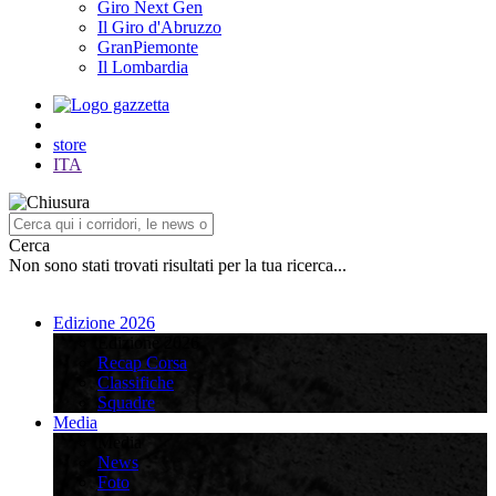
Giro Next Gen
Il Giro d'Abruzzo
GranPiemonte
Il Lombardia
store
ITA
Cerca
Non sono stati trovati risultati per la tua ricerca...
Edizione 2026
Edizione 2026
Recap Corsa
Classifiche
Squadre
Media
Media
News
Foto