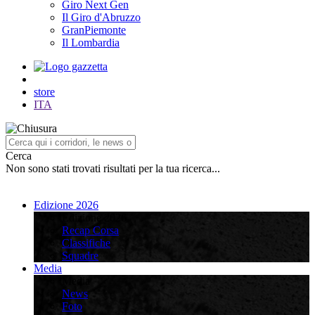
Giro Next Gen
Il Giro d'Abruzzo
GranPiemonte
Il Lombardia
store
ITA
Cerca
Non sono stati trovati risultati per la tua ricerca...
Edizione 2026
Edizione 2026
Recap Corsa
Classifiche
Squadre
Media
Media
News
Foto