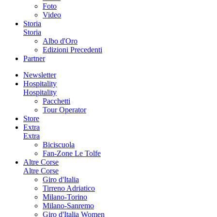
Foto
Video
Storia
Storia
Albo d'Oro
Edizioni Precedenti
Partner
Newsletter
Hospitality
Hospitality
Pacchetti
Tour Operator
Store
Extra
Extra
Biciscuola
Fan-Zone Le Tolfe
Altre Corse
Altre Corse
Giro d'Italia
Tirreno Adriatico
Milano-Torino
Milano-Sanremo
Giro d'Italia Women