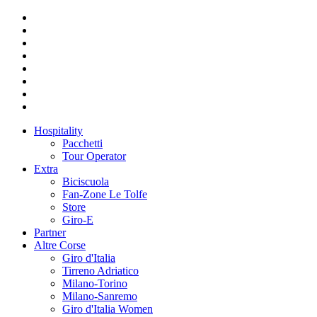
Hospitality
Pacchetti
Tour Operator
Extra
Biciscuola
Fan-Zone Le Tolfe
Store
Giro-E
Partner
Altre Corse
Giro d'Italia
Tirreno Adriatico
Milano-Torino
Milano-Sanremo
Giro d'Italia Women