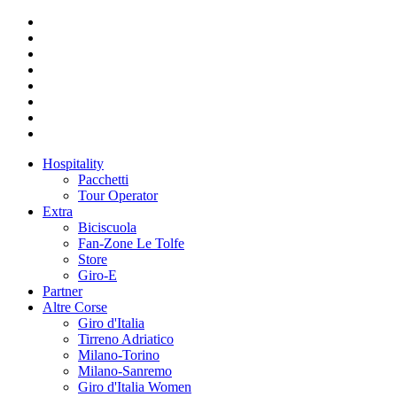
Hospitality
Pacchetti
Tour Operator
Extra
Biciscuola
Fan-Zone Le Tolfe
Store
Giro-E
Partner
Altre Corse
Giro d'Italia
Tirreno Adriatico
Milano-Torino
Milano-Sanremo
Giro d'Italia Women