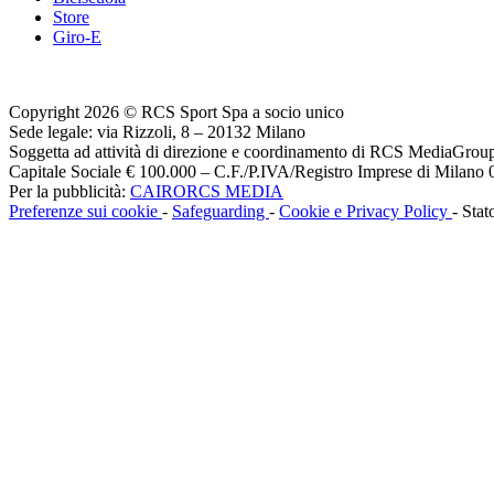
Store
Giro-E
Copyright 2026 © RCS Sport Spa a socio unico
Sede legale: via Rizzoli, 8 – 20132 Milano
Soggetta ad attività di direzione e coordinamento di RCS MediaGrou
Capitale Sociale € 100.000 – C.F./P.IVA/Registro Imprese di Milan
Per la pubblicità:
CAIRORCS MEDIA
Preferenze sui cookie
-
Safeguarding
-
Cookie e Privacy Policy
- Stat