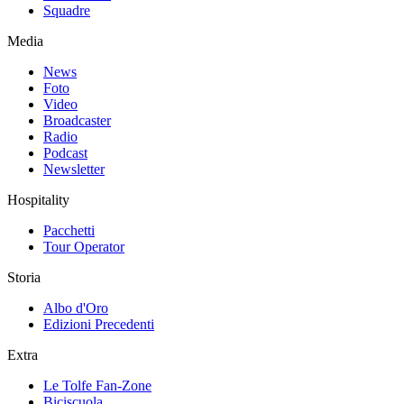
Squadre
Media
News
Foto
Video
Broadcaster
Radio
Podcast
Newsletter
Hospitality
Pacchetti
Tour Operator
Storia
Albo d'Oro
Edizioni Precedenti
Extra
Le Tolfe Fan-Zone
Biciscuola