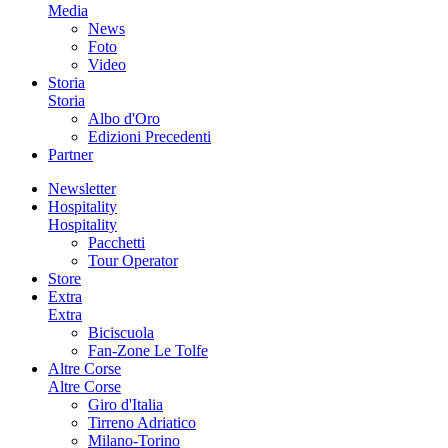
Media
News
Foto
Video
Storia
Storia
Albo d'Oro
Edizioni Precedenti
Partner
Newsletter
Hospitality
Hospitality
Pacchetti
Tour Operator
Store
Extra
Extra
Biciscuola
Fan-Zone Le Tolfe
Altre Corse
Altre Corse
Giro d'Italia
Tirreno Adriatico
Milano-Torino