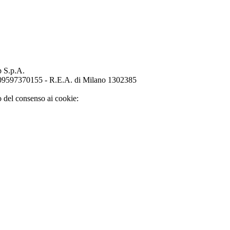
p S.p.A.
o 09597370155 - R.E.A. di Milano 1302385
o del consenso ai cookie: