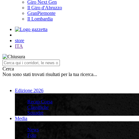
Giro Next Gen
Il Giro d'Abruzzo
GranPiemonte
Il Lombardia
store
ITA
Cerca
Non sono stati trovati risultati per la tua ricerca...
Edizione 2026
Edizione 2026
Recap Corsa
Classifiche
Squadre
Media
Media
News
Foto