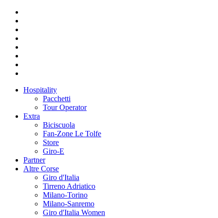
Hospitality
Pacchetti
Tour Operator
Extra
Biciscuola
Fan-Zone Le Tolfe
Store
Giro-E
Partner
Altre Corse
Giro d'Italia
Tirreno Adriatico
Milano-Torino
Milano-Sanremo
Giro d'Italia Women