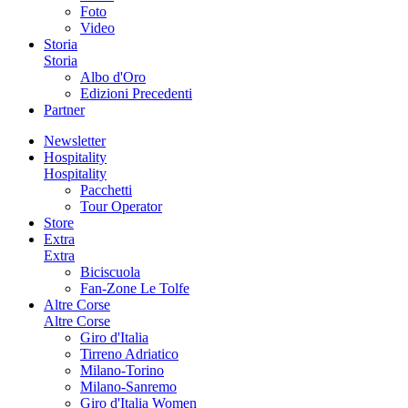
Foto
Video
Storia
Storia
Albo d'Oro
Edizioni Precedenti
Partner
Newsletter
Hospitality
Hospitality
Pacchetti
Tour Operator
Store
Extra
Extra
Biciscuola
Fan-Zone Le Tolfe
Altre Corse
Altre Corse
Giro d'Italia
Tirreno Adriatico
Milano-Torino
Milano-Sanremo
Giro d'Italia Women