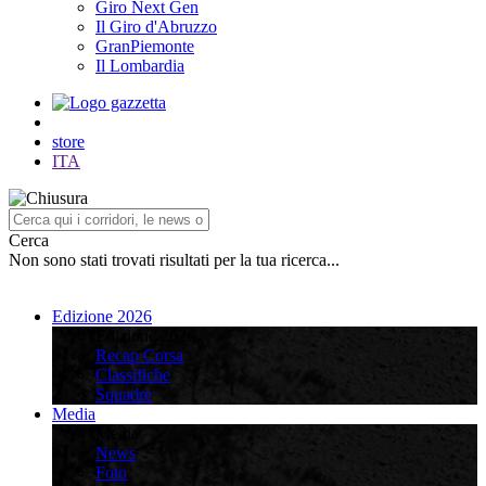
Giro Next Gen
Il Giro d'Abruzzo
GranPiemonte
Il Lombardia
store
ITA
Cerca
Non sono stati trovati risultati per la tua ricerca...
Edizione 2026
Edizione 2026
Recap Corsa
Classifiche
Squadre
Media
Media
News
Foto