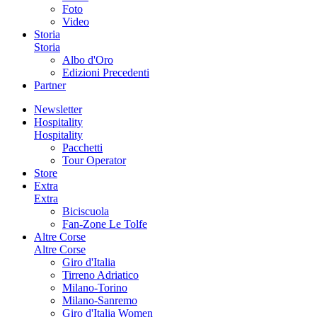
Foto
Video
Storia
Storia
Albo d'Oro
Edizioni Precedenti
Partner
Newsletter
Hospitality
Hospitality
Pacchetti
Tour Operator
Store
Extra
Extra
Biciscuola
Fan-Zone Le Tolfe
Altre Corse
Altre Corse
Giro d'Italia
Tirreno Adriatico
Milano-Torino
Milano-Sanremo
Giro d'Italia Women