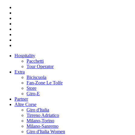
Hospitality
Pacchetti
Tour Operator
Extra
Biciscuola
Fan-Zone Le Tolfe
Store
Giro-E
Partner
Altre Corse
Giro d'Italia
Tirreno Adriatico
Milano-Torino
Milano-Sanremo
Giro d'Italia Women