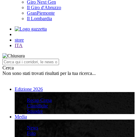
Giro Next Gen
Il Giro d'Abruzzo
GranPiemonte
Il Lombardia
store
ITA
Cerca
Non sono stati trovati risultati per la tua ricerca...
Edizione 2026
Edizione 2026
Recap Corsa
Classifiche
Squadre
Media
Media
News
Foto