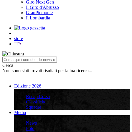
Giro Next Gen
Il Giro d'Abruzzo
GranPiemonte
Il Lombardia
store
ITA
Cerca
Non sono stati trovati risultati per la tua ricerca...
Edizione 2026
Edizione 2026
Recap Corsa
Classifiche
Squadre
Media
Media
News
Foto