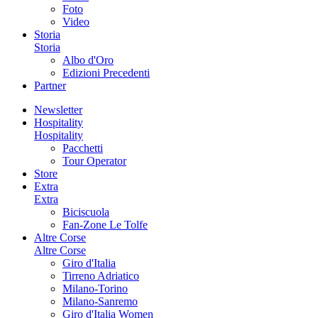
Foto
Video
Storia
Storia
Albo d'Oro
Edizioni Precedenti
Partner
Newsletter
Hospitality
Hospitality
Pacchetti
Tour Operator
Store
Extra
Extra
Biciscuola
Fan-Zone Le Tolfe
Altre Corse
Altre Corse
Giro d'Italia
Tirreno Adriatico
Milano-Torino
Milano-Sanremo
Giro d'Italia Women