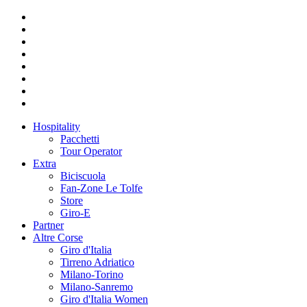
Hospitality
Pacchetti
Tour Operator
Extra
Biciscuola
Fan-Zone Le Tolfe
Store
Giro-E
Partner
Altre Corse
Giro d'Italia
Tirreno Adriatico
Milano-Torino
Milano-Sanremo
Giro d'Italia Women