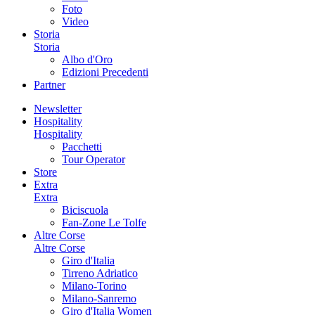
Foto
Video
Storia
Storia
Albo d'Oro
Edizioni Precedenti
Partner
Newsletter
Hospitality
Hospitality
Pacchetti
Tour Operator
Store
Extra
Extra
Biciscuola
Fan-Zone Le Tolfe
Altre Corse
Altre Corse
Giro d'Italia
Tirreno Adriatico
Milano-Torino
Milano-Sanremo
Giro d'Italia Women