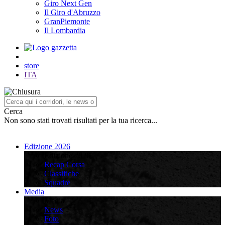
Giro Next Gen
Il Giro d'Abruzzo
GranPiemonte
Il Lombardia
store
ITA
Cerca
Non sono stati trovati risultati per la tua ricerca...
Edizione 2026
Edizione 2026
Recap Corsa
Classifiche
Squadre
Media
Media
News
Foto