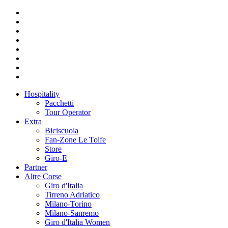
Hospitality
Pacchetti
Tour Operator
Extra
Biciscuola
Fan-Zone Le Tolfe
Store
Giro-E
Partner
Altre Corse
Giro d'Italia
Tirreno Adriatico
Milano-Torino
Milano-Sanremo
Giro d'Italia Women