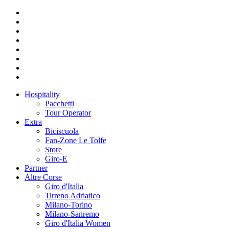
Hospitality
Pacchetti
Tour Operator
Extra
Biciscuola
Fan-Zone Le Tolfe
Store
Giro-E
Partner
Altre Corse
Giro d'Italia
Tirreno Adriatico
Milano-Torino
Milano-Sanremo
Giro d'Italia Women