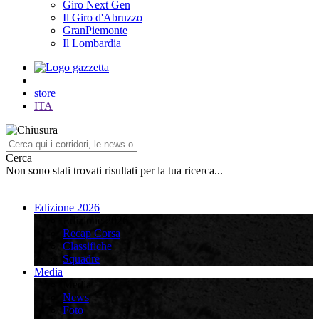
Giro Next Gen
Il Giro d'Abruzzo
GranPiemonte
Il Lombardia
store
ITA
Cerca
Non sono stati trovati risultati per la tua ricerca...
Edizione 2026
Edizione 2026
Recap Corsa
Classifiche
Squadre
Media
Media
News
Foto