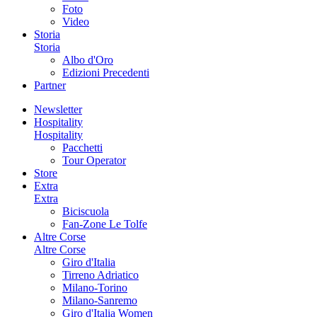
Foto
Video
Storia
Storia
Albo d'Oro
Edizioni Precedenti
Partner
Newsletter
Hospitality
Hospitality
Pacchetti
Tour Operator
Store
Extra
Extra
Biciscuola
Fan-Zone Le Tolfe
Altre Corse
Altre Corse
Giro d'Italia
Tirreno Adriatico
Milano-Torino
Milano-Sanremo
Giro d'Italia Women