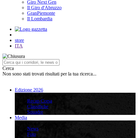
Giro Next Gen
Il Giro d'Abruzzo
GranPiemonte
Il Lombardia
store
ITA
Cerca
Non sono stati trovati risultati per la tua ricerca...
Edizione 2026
Edizione 2026
Recap Corsa
Classifiche
Squadre
Media
Media
News
Foto