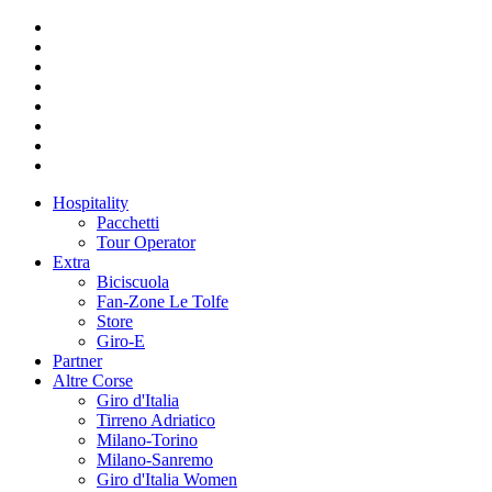
Hospitality
Pacchetti
Tour Operator
Extra
Biciscuola
Fan-Zone Le Tolfe
Store
Giro-E
Partner
Altre Corse
Giro d'Italia
Tirreno Adriatico
Milano-Torino
Milano-Sanremo
Giro d'Italia Women