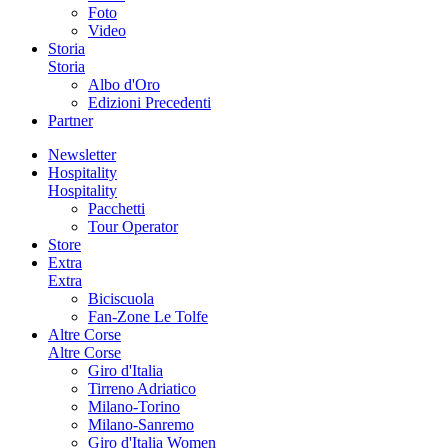
Foto
Video
Storia
Storia
Albo d'Oro
Edizioni Precedenti
Partner
Newsletter
Hospitality
Hospitality
Pacchetti
Tour Operator
Store
Extra
Extra
Biciscuola
Fan-Zone Le Tolfe
Altre Corse
Altre Corse
Giro d'Italia
Tirreno Adriatico
Milano-Torino
Milano-Sanremo
Giro d'Italia Women