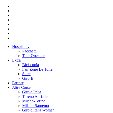
Hospitality
Pacchetti
Tour Operator
Extra
Biciscuola
Fan-Zone Le Tolfe
Store
Giro-E
Partner
Altre Corse
Giro d'Italia
Tirreno Adriatico
Milano-Torino
Milano-Sanremo
Giro d'Italia Women