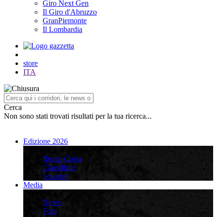
Giro Next Gen
Il Giro d'Abruzzo
GranPiemonte
Il Lombardia
store
ITA
Cerca
Non sono stati trovati risultati per la tua ricerca...
Edizione 2026
Edizione 2026
Recap Corsa
Classifiche
Squadre
Media
Media
News
Foto