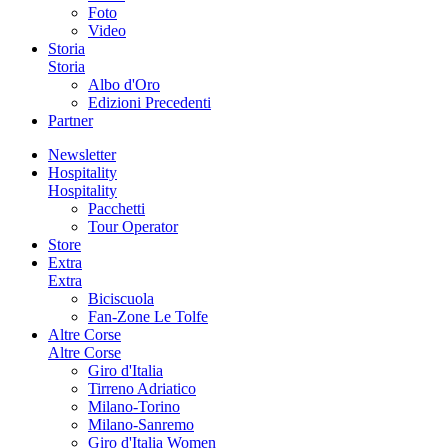
Foto
Video
Storia
Storia
Albo d'Oro
Edizioni Precedenti
Partner
Newsletter
Hospitality
Hospitality
Pacchetti
Tour Operator
Store
Extra
Extra
Biciscuola
Fan-Zone Le Tolfe
Altre Corse
Altre Corse
Giro d'Italia
Tirreno Adriatico
Milano-Torino
Milano-Sanremo
Giro d'Italia Women