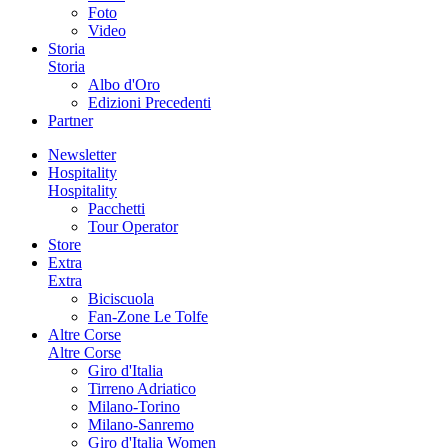
Foto
Video
Storia
Storia
Albo d'Oro
Edizioni Precedenti
Partner
Newsletter
Hospitality
Hospitality
Pacchetti
Tour Operator
Store
Extra
Extra
Biciscuola
Fan-Zone Le Tolfe
Altre Corse
Altre Corse
Giro d'Italia
Tirreno Adriatico
Milano-Torino
Milano-Sanremo
Giro d'Italia Women