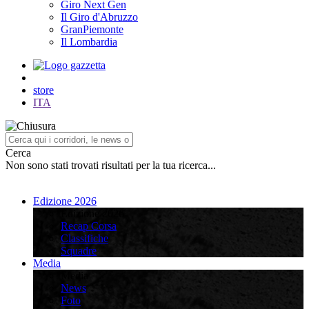
Giro Next Gen
Il Giro d'Abruzzo
GranPiemonte
Il Lombardia
store
ITA
Cerca
Non sono stati trovati risultati per la tua ricerca...
Edizione 2026
Edizione 2026
Recap Corsa
Classifiche
Squadre
Media
Media
News
Foto