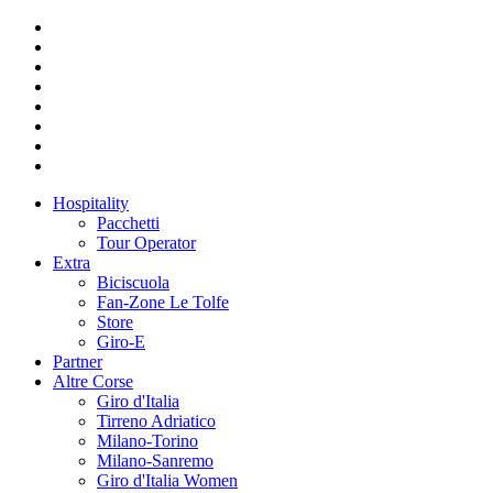
Hospitality
Pacchetti
Tour Operator
Extra
Biciscuola
Fan-Zone Le Tolfe
Store
Giro-E
Partner
Altre Corse
Giro d'Italia
Tirreno Adriatico
Milano-Torino
Milano-Sanremo
Giro d'Italia Women