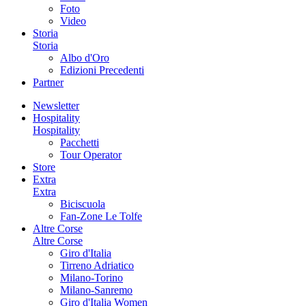
Foto
Video
Storia
Storia
Albo d'Oro
Edizioni Precedenti
Partner
Newsletter
Hospitality
Hospitality
Pacchetti
Tour Operator
Store
Extra
Extra
Biciscuola
Fan-Zone Le Tolfe
Altre Corse
Altre Corse
Giro d'Italia
Tirreno Adriatico
Milano-Torino
Milano-Sanremo
Giro d'Italia Women