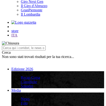
Giro Next Gen
Il Giro d'Abruzzo
GranPiemonte
Il Lombardia
store
ITA
Cerca
Non sono stati trovati risultati per la tua ricerca...
Edizione 2026
Edizione 2026
Recap Corsa
Classifiche
Squadre
Media
Media
News
Foto