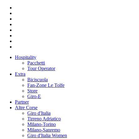
Hospitality
Pacchetti
Tour Operator
Extra
Biciscuola
Fan-Zone Le Tolfe
Store
Giro-E
Partner
Altre Corse
Giro d'Italia
Tirreno Adriatico
Milano-Torino
Milano-Sanremo
Giro d'Italia Women