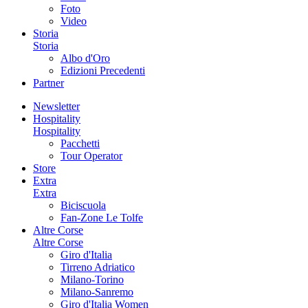
Foto
Video
Storia
Storia
Albo d'Oro
Edizioni Precedenti
Partner
Newsletter
Hospitality
Hospitality
Pacchetti
Tour Operator
Store
Extra
Extra
Biciscuola
Fan-Zone Le Tolfe
Altre Corse
Altre Corse
Giro d'Italia
Tirreno Adriatico
Milano-Torino
Milano-Sanremo
Giro d'Italia Women