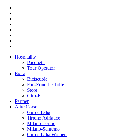
Hospitality
Pacchetti
Tour Operator
Extra
Biciscuola
Fan-Zone Le Tolfe
Store
Giro-E
Partner
Altre Corse
Giro d'Italia
Tirreno Adriatico
Milano-Torino
Milano-Sanremo
Giro d'Italia Women