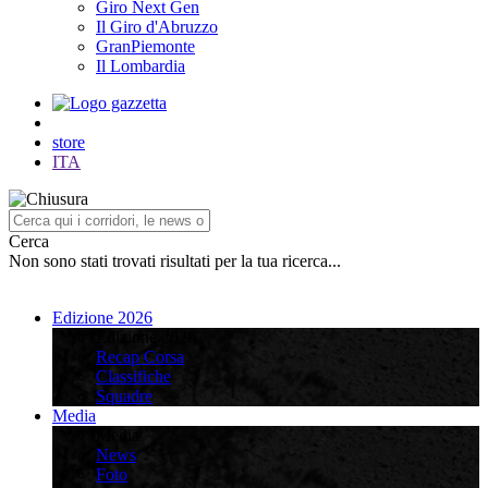
Giro Next Gen
Il Giro d'Abruzzo
GranPiemonte
Il Lombardia
store
ITA
Cerca
Non sono stati trovati risultati per la tua ricerca...
Edizione 2026
Edizione 2026
Recap Corsa
Classifiche
Squadre
Media
Media
News
Foto