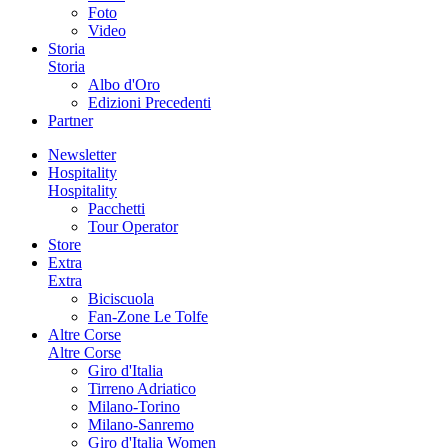
Foto
Video
Storia
Storia
Albo d'Oro
Edizioni Precedenti
Partner
Newsletter
Hospitality
Hospitality
Pacchetti
Tour Operator
Store
Extra
Extra
Biciscuola
Fan-Zone Le Tolfe
Altre Corse
Altre Corse
Giro d'Italia
Tirreno Adriatico
Milano-Torino
Milano-Sanremo
Giro d'Italia Women