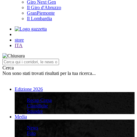
Giro Next Gen
Il Giro d'Abruzzo
GranPiemonte
Il Lombardia
store
ITA
Cerca
Non sono stati trovati risultati per la tua ricerca...
Edizione 2026
Edizione 2026
Recap Corsa
Classifiche
Squadre
Media
Media
News
Foto