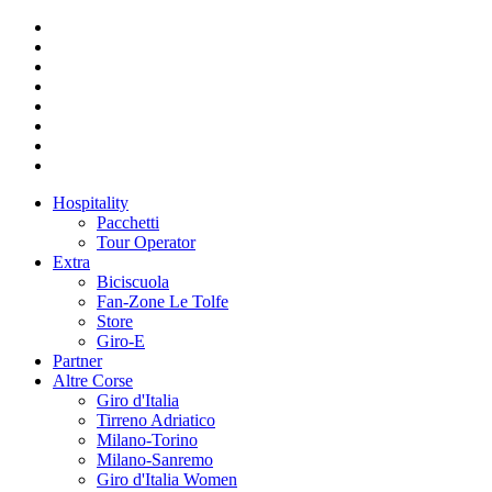
Hospitality
Pacchetti
Tour Operator
Extra
Biciscuola
Fan-Zone Le Tolfe
Store
Giro-E
Partner
Altre Corse
Giro d'Italia
Tirreno Adriatico
Milano-Torino
Milano-Sanremo
Giro d'Italia Women