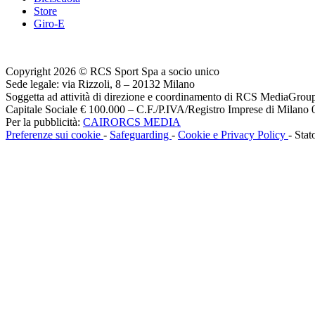
Store
Giro-E
Copyright 2026 © RCS Sport Spa a socio unico
Sede legale: via Rizzoli, 8 – 20132 Milano
Soggetta ad attività di direzione e coordinamento di RCS MediaGrou
Capitale Sociale € 100.000 – C.F./P.IVA/Registro Imprese di Milan
Per la pubblicità:
CAIRORCS MEDIA
Preferenze sui cookie
-
Safeguarding
-
Cookie e Privacy Policy
- Stat