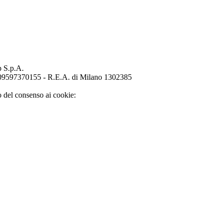
p S.p.A.
o 09597370155 - R.E.A. di Milano 1302385
o del consenso ai cookie: