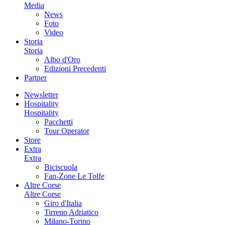
Media
News
Foto
Video
Storia
Storia
Albo d'Oro
Edizioni Precedenti
Partner
Newsletter
Hospitality
Hospitality
Pacchetti
Tour Operator
Store
Extra
Extra
Biciscuola
Fan-Zone Le Tolfe
Altre Corse
Altre Corse
Giro d'Italia
Tirreno Adriatico
Milano-Torino