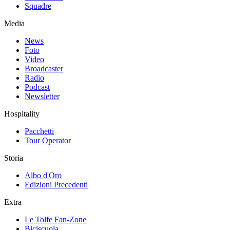
Squadre
Media
News
Foto
Video
Broadcaster
Radio
Podcast
Newsletter
Hospitality
Pacchetti
Tour Operator
Storia
Albo d'Oro
Edizioni Precedenti
Extra
Le Tolfe Fan-Zone
Biciscuola