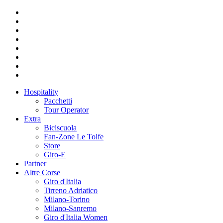
Hospitality
Pacchetti
Tour Operator
Extra
Biciscuola
Fan-Zone Le Tolfe
Store
Giro-E
Partner
Altre Corse
Giro d'Italia
Tirreno Adriatico
Milano-Torino
Milano-Sanremo
Giro d'Italia Women