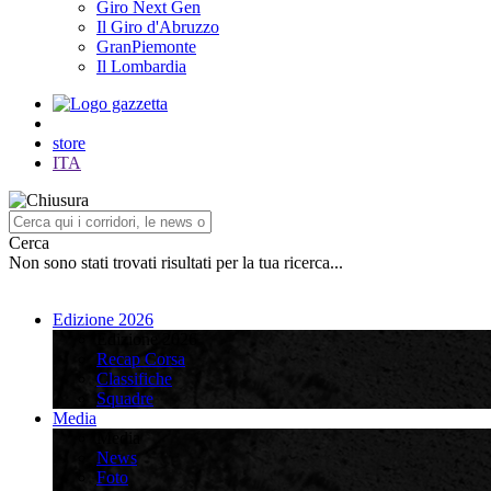
Giro Next Gen
Il Giro d'Abruzzo
GranPiemonte
Il Lombardia
store
ITA
Cerca
Non sono stati trovati risultati per la tua ricerca...
Edizione 2026
Edizione 2026
Recap Corsa
Classifiche
Squadre
Media
Media
News
Foto