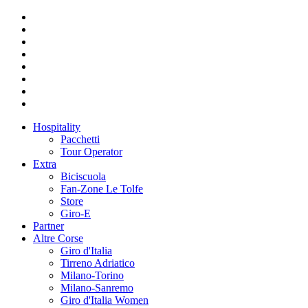
Hospitality
Pacchetti
Tour Operator
Extra
Biciscuola
Fan-Zone Le Tolfe
Store
Giro-E
Partner
Altre Corse
Giro d'Italia
Tirreno Adriatico
Milano-Torino
Milano-Sanremo
Giro d'Italia Women