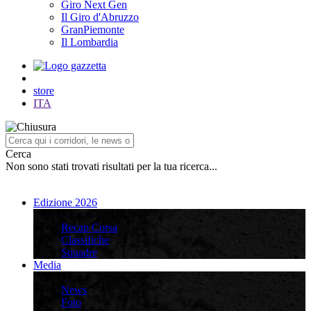
Giro Next Gen
Il Giro d'Abruzzo
GranPiemonte
Il Lombardia
store
ITA
Cerca
Non sono stati trovati risultati per la tua ricerca...
Edizione 2026
Edizione 2026
Recap Corsa
Classifiche
Squadre
Media
Media
News
Foto