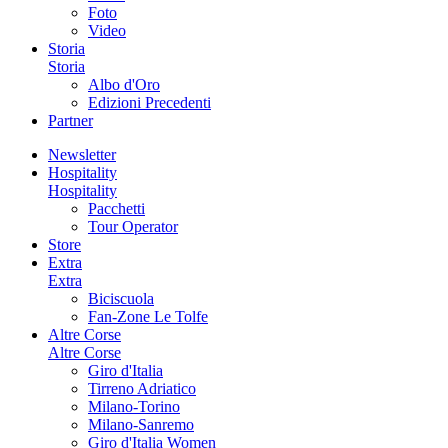
Foto
Video
Storia
Storia
Albo d'Oro
Edizioni Precedenti
Partner
Newsletter
Hospitality
Hospitality
Pacchetti
Tour Operator
Store
Extra
Extra
Biciscuola
Fan-Zone Le Tolfe
Altre Corse
Altre Corse
Giro d'Italia
Tirreno Adriatico
Milano-Torino
Milano-Sanremo
Giro d'Italia Women