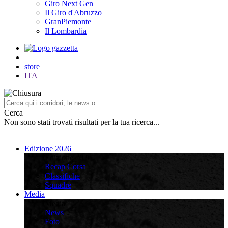
Giro Next Gen
Il Giro d'Abruzzo
GranPiemonte
Il Lombardia
store
ITA
Cerca
Non sono stati trovati risultati per la tua ricerca...
Edizione 2026
Edizione 2026
Recap Corsa
Classifiche
Squadre
Media
Media
News
Foto