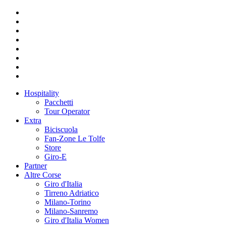
Hospitality
Pacchetti
Tour Operator
Extra
Biciscuola
Fan-Zone Le Tolfe
Store
Giro-E
Partner
Altre Corse
Giro d'Italia
Tirreno Adriatico
Milano-Torino
Milano-Sanremo
Giro d'Italia Women