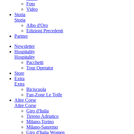
Foto
Video
Storia
Storia
Albo d'Oro
Edizioni Precedenti
Partner
Newsletter
Hospitality
Hospitality
Pacchetti
Tour Operator
Store
Extra
Extra
Biciscuola
Fan-Zone Le Tolfe
Altre Corse
Altre Corse
Giro d'Italia
Tirreno Adriatico
Milano-Torino
Milano-Sanremo
Giro d'Italia Women