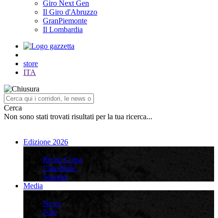
Giro Next Gen
Il Giro d'Abruzzo
GranPiemonte
Il Lombardia
store
ITA
Cerca
Non sono stati trovati risultati per la tua ricerca...
Edizione 2026
Edizione 2026
Recap Corsa
Classifiche
Squadre
Media
Media
News
Foto