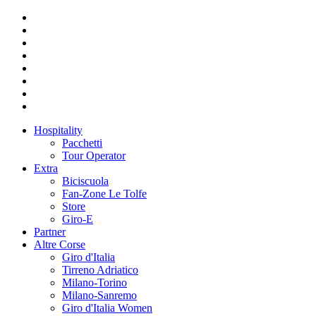
Hospitality
Pacchetti
Tour Operator
Extra
Biciscuola
Fan-Zone Le Tolfe
Store
Giro-E
Partner
Altre Corse
Giro d'Italia
Tirreno Adriatico
Milano-Torino
Milano-Sanremo
Giro d'Italia Women