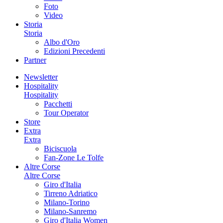
Foto
Video
Storia
Storia
Albo d'Oro
Edizioni Precedenti
Partner
Newsletter
Hospitality
Hospitality
Pacchetti
Tour Operator
Store
Extra
Extra
Biciscuola
Fan-Zone Le Tolfe
Altre Corse
Altre Corse
Giro d'Italia
Tirreno Adriatico
Milano-Torino
Milano-Sanremo
Giro d'Italia Women