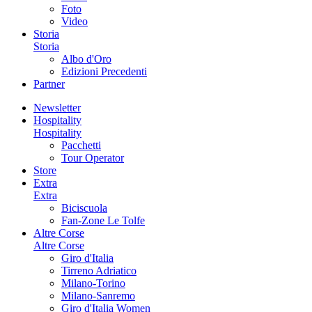
Foto
Video
Storia
Storia
Albo d'Oro
Edizioni Precedenti
Partner
Newsletter
Hospitality
Hospitality
Pacchetti
Tour Operator
Store
Extra
Extra
Biciscuola
Fan-Zone Le Tolfe
Altre Corse
Altre Corse
Giro d'Italia
Tirreno Adriatico
Milano-Torino
Milano-Sanremo
Giro d'Italia Women