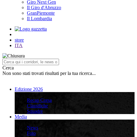
Giro Next Gen
Il Giro d'Abruzzo
GranPiemonte
Il Lombardia
store
ITA
Cerca
Non sono stati trovati risultati per la tua ricerca...
Edizione 2026
Edizione 2026
Recap Corsa
Classifiche
Squadre
Media
Media
News
Foto