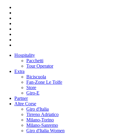
Hospitality
Pacchetti
Tour Operator
Extra
Biciscuola
Fan-Zone Le Tolfe
Store
Giro-E
Partner
Altre Corse
Giro d'Italia
Tirreno Adriatico
Milano-Torino
Milano-Sanremo
Giro d'Italia Women