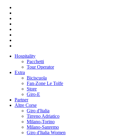
Hospitality
Pacchetti
Tour Operator
Extra
Biciscuola
Fan-Zone Le Tolfe
Store
Giro-E
Partner
Altre Corse
Giro d'Italia
Tirreno Adriatico
Milano-Torino
Milano-Sanremo
Giro d'Italia Women