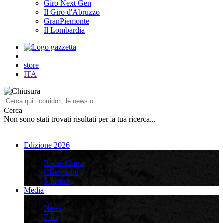
Giro Next Gen
Il Giro d'Abruzzo
GranPiemonte
Il Lombardia
store
ITA
Cerca
Non sono stati trovati risultati per la tua ricerca...
Edizione 2026
Edizione 2026
Recap Corsa
Classifiche
Squadre
Media
Media
News
Foto