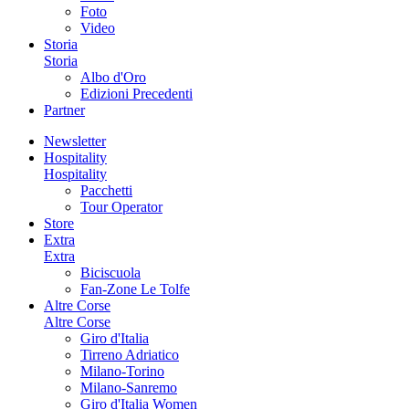
Foto
Video
Storia
Storia
Albo d'Oro
Edizioni Precedenti
Partner
Newsletter
Hospitality
Hospitality
Pacchetti
Tour Operator
Store
Extra
Extra
Biciscuola
Fan-Zone Le Tolfe
Altre Corse
Altre Corse
Giro d'Italia
Tirreno Adriatico
Milano-Torino
Milano-Sanremo
Giro d'Italia Women