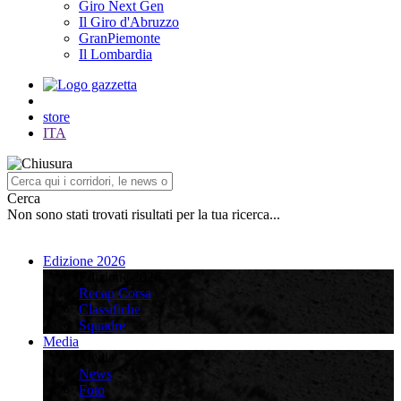
Giro Next Gen
Il Giro d'Abruzzo
GranPiemonte
Il Lombardia
store
ITA
Cerca
Non sono stati trovati risultati per la tua ricerca...
Edizione 2026
Edizione 2026
Recap Corsa
Classifiche
Squadre
Media
Media
News
Foto