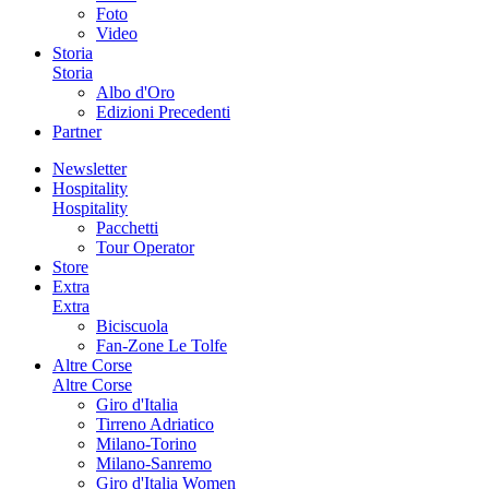
Foto
Video
Storia
Storia
Albo d'Oro
Edizioni Precedenti
Partner
Newsletter
Hospitality
Hospitality
Pacchetti
Tour Operator
Store
Extra
Extra
Biciscuola
Fan-Zone Le Tolfe
Altre Corse
Altre Corse
Giro d'Italia
Tirreno Adriatico
Milano-Torino
Milano-Sanremo
Giro d'Italia Women