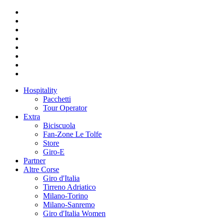
Hospitality
Pacchetti
Tour Operator
Extra
Biciscuola
Fan-Zone Le Tolfe
Store
Giro-E
Partner
Altre Corse
Giro d'Italia
Tirreno Adriatico
Milano-Torino
Milano-Sanremo
Giro d'Italia Women