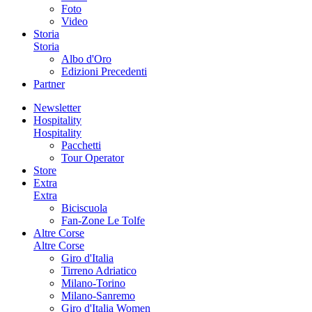
Foto
Video
Storia
Storia
Albo d'Oro
Edizioni Precedenti
Partner
Newsletter
Hospitality
Hospitality
Pacchetti
Tour Operator
Store
Extra
Extra
Biciscuola
Fan-Zone Le Tolfe
Altre Corse
Altre Corse
Giro d'Italia
Tirreno Adriatico
Milano-Torino
Milano-Sanremo
Giro d'Italia Women