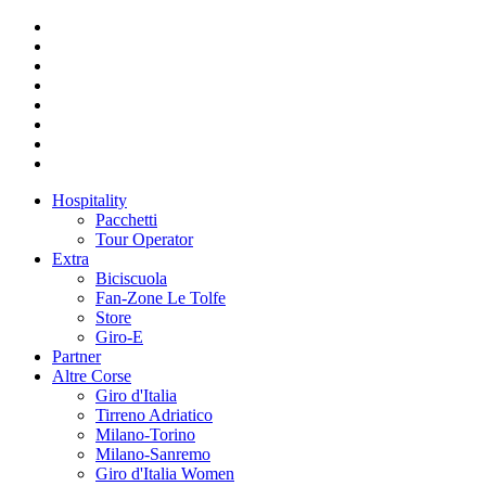
Hospitality
Pacchetti
Tour Operator
Extra
Biciscuola
Fan-Zone Le Tolfe
Store
Giro-E
Partner
Altre Corse
Giro d'Italia
Tirreno Adriatico
Milano-Torino
Milano-Sanremo
Giro d'Italia Women