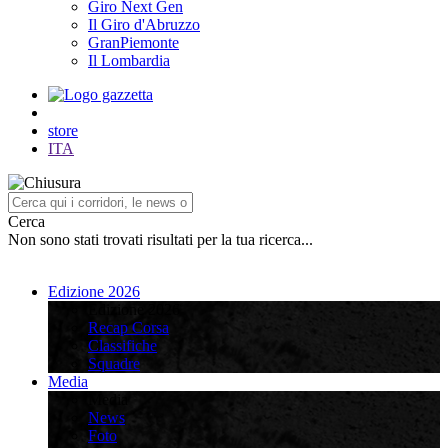
Giro Next Gen
Il Giro d'Abruzzo
GranPiemonte
Il Lombardia
store
ITA
Cerca
Non sono stati trovati risultati per la tua ricerca...
Edizione 2026
Edizione 2026
Recap Corsa
Classifiche
Squadre
Media
Media
News
Foto