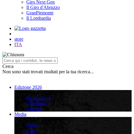
Giro Next Gen
Il Giro d'Abruzzo
GranPiemonte
Il Lombardia
store
ITA
Cerca
Non sono stati trovati risultati per la tua ricerca...
Edizione 2026
Edizione 2026
Recap Corsa
Classifiche
Squadre
Media
Media
News
Foto