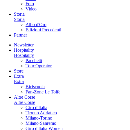
Foto
Video
Storia
Storia
Albo d'Oro
Edizioni Precedenti
Partner
Newsletter
Hospitality
Hospitality
Pacchetti
Tour Operator
Store
Extra
Extra
Biciscuola
Fan-Zone Le Tolfe
Altre Corse
Altre Corse
Giro d'Italia
Tirreno Adriatico
Milano-Torino
Milano-Sanremo
Giro d'Italia Women