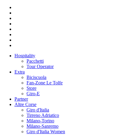
Hospitality
Pacchetti
Tour Operator
Extra
Biciscuola
Fan-Zone Le Tolfe
Store
Giro-E
Partner
Altre Corse
Giro d'Italia
Tirreno Adriatico
Milano-Torino
Milano-Sanremo
Giro d'Italia Women