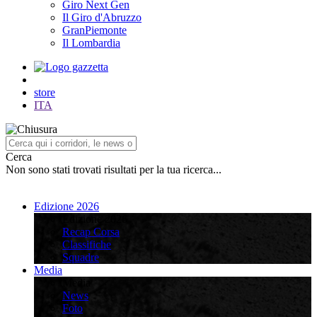
Giro Next Gen
Il Giro d'Abruzzo
GranPiemonte
Il Lombardia
store
ITA
Cerca
Non sono stati trovati risultati per la tua ricerca...
Edizione 2026
Edizione 2026
Recap Corsa
Classifiche
Squadre
Media
Media
News
Foto