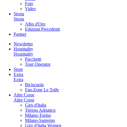
Foto
Video
Storia
Storia
Albo d'Oro
Edizioni Precedenti
Partner
Newsletter
Hospitality
Hospitality
Pacchetti
Tour Operator
Store
Extra
Extra
Biciscuola
Fan-Zone Le Tolfe
Altre Corse
Altre Corse
Giro d'Italia
Tirreno Adriatico
Milano-Torino
Milano-Sanremo
Giro d'Italia Women