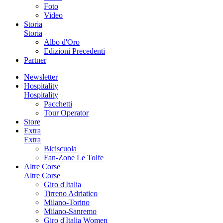
Foto
Video
Storia
Storia
Albo d'Oro
Edizioni Precedenti
Partner
Newsletter
Hospitality
Hospitality
Pacchetti
Tour Operator
Store
Extra
Extra
Biciscuola
Fan-Zone Le Tolfe
Altre Corse
Altre Corse
Giro d'Italia
Tirreno Adriatico
Milano-Torino
Milano-Sanremo
Giro d'Italia Women