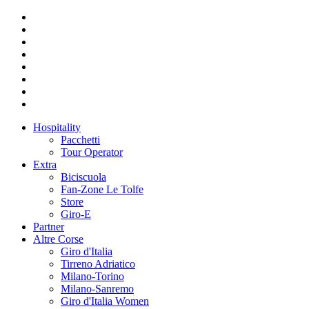
Hospitality
Pacchetti
Tour Operator
Extra
Biciscuola
Fan-Zone Le Tolfe
Store
Giro-E
Partner
Altre Corse
Giro d'Italia
Tirreno Adriatico
Milano-Torino
Milano-Sanremo
Giro d'Italia Women