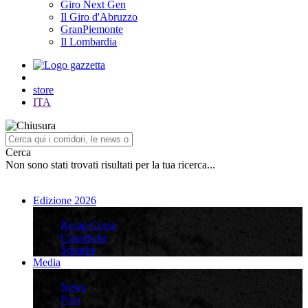
Giro Next Gen
Il Giro d'Abruzzo
GranPiemonte
Il Lombardia
store
ITA
Cerca
Non sono stati trovati risultati per la tua ricerca...
Edizione 2026
Edizione 2026
Recap Corsa
Classifiche
Squadre
Media
Media
News
Foto