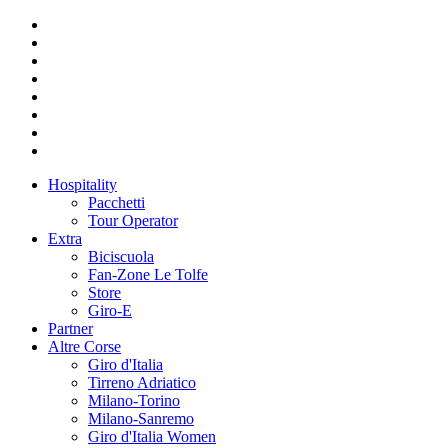
Hospitality
Pacchetti
Tour Operator
Extra
Biciscuola
Fan-Zone Le Tolfe
Store
Giro-E
Partner
Altre Corse
Giro d'Italia
Tirreno Adriatico
Milano-Torino
Milano-Sanremo
Giro d'Italia Women