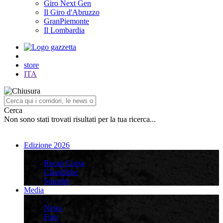
Giro Next Gen
Il Giro d'Abruzzo
GranPiemonte
Il Lombardia
store
ITA
Cerca
Non sono stati trovati risultati per la tua ricerca...
Edizione 2026
Edizione 2026
Recap Corsa
Classifiche
Squadre
Media
Media
News
Foto