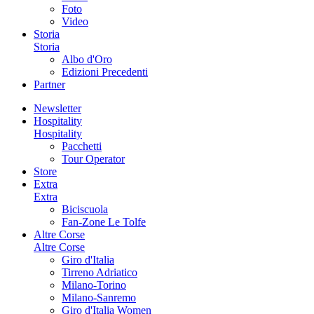
Foto
Video
Storia
Storia
Albo d'Oro
Edizioni Precedenti
Partner
Newsletter
Hospitality
Hospitality
Pacchetti
Tour Operator
Store
Extra
Extra
Biciscuola
Fan-Zone Le Tolfe
Altre Corse
Altre Corse
Giro d'Italia
Tirreno Adriatico
Milano-Torino
Milano-Sanremo
Giro d'Italia Women