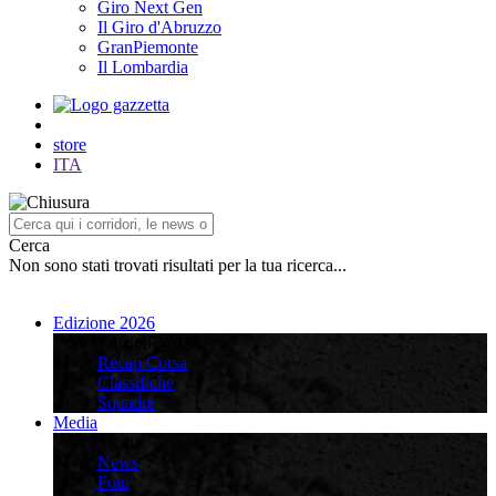
Giro Next Gen
Il Giro d'Abruzzo
GranPiemonte
Il Lombardia
store
ITA
Cerca
Non sono stati trovati risultati per la tua ricerca...
Edizione 2026
Edizione 2026
Recap Corsa
Classifiche
Squadre
Media
Media
News
Foto