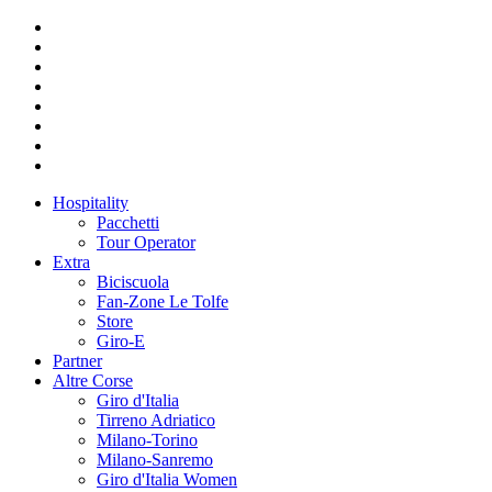
Hospitality
Pacchetti
Tour Operator
Extra
Biciscuola
Fan-Zone Le Tolfe
Store
Giro-E
Partner
Altre Corse
Giro d'Italia
Tirreno Adriatico
Milano-Torino
Milano-Sanremo
Giro d'Italia Women