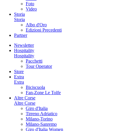
Foto
Video
Storia
Storia
Albo d'Oro
Edizioni Precedenti
Partner
Newsletter
Hospitality
Hospitality
Pacchetti
Tour Operator
Store
Extra
Extra
Biciscuola
Fan-Zone Le Tolfe
Altre Corse
Altre Corse
Giro d'Italia
Tirreno Adriatico
Milano-Torino
Milano-Sanremo
Giro d'Italia Women