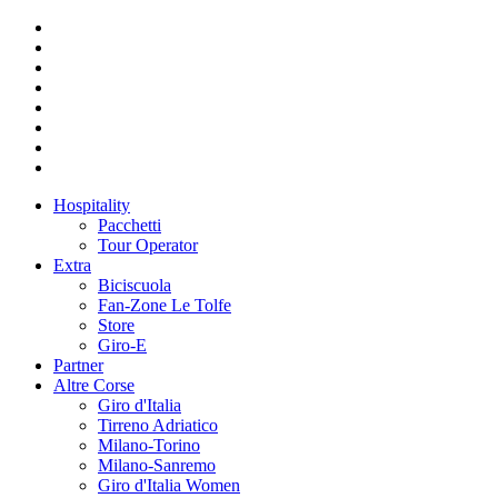
Hospitality
Pacchetti
Tour Operator
Extra
Biciscuola
Fan-Zone Le Tolfe
Store
Giro-E
Partner
Altre Corse
Giro d'Italia
Tirreno Adriatico
Milano-Torino
Milano-Sanremo
Giro d'Italia Women