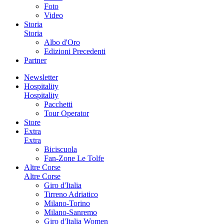
Foto
Video
Storia
Storia
Albo d'Oro
Edizioni Precedenti
Partner
Newsletter
Hospitality
Hospitality
Pacchetti
Tour Operator
Store
Extra
Extra
Biciscuola
Fan-Zone Le Tolfe
Altre Corse
Altre Corse
Giro d'Italia
Tirreno Adriatico
Milano-Torino
Milano-Sanremo
Giro d'Italia Women