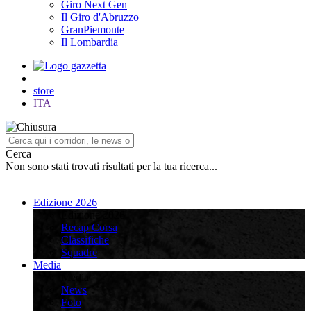
Giro Next Gen
Il Giro d'Abruzzo
GranPiemonte
Il Lombardia
store
ITA
Cerca
Non sono stati trovati risultati per la tua ricerca...
Edizione 2026
Edizione 2026
Recap Corsa
Classifiche
Squadre
Media
Media
News
Foto