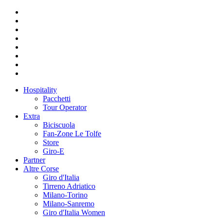
Hospitality
Pacchetti
Tour Operator
Extra
Biciscuola
Fan-Zone Le Tolfe
Store
Giro-E
Partner
Altre Corse
Giro d'Italia
Tirreno Adriatico
Milano-Torino
Milano-Sanremo
Giro d'Italia Women