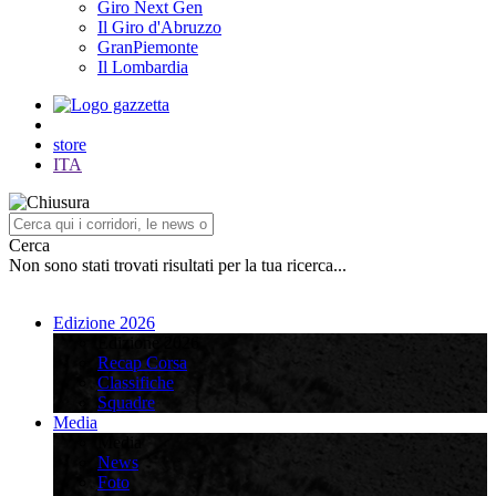
Giro Next Gen
Il Giro d'Abruzzo
GranPiemonte
Il Lombardia
store
ITA
Cerca
Non sono stati trovati risultati per la tua ricerca...
Edizione 2026
Edizione 2026
Recap Corsa
Classifiche
Squadre
Media
Media
News
Foto