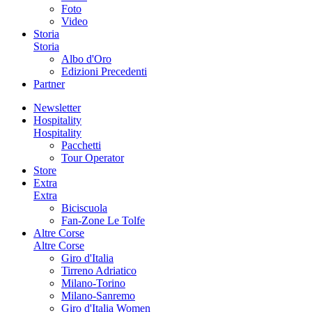
Foto
Video
Storia
Storia
Albo d'Oro
Edizioni Precedenti
Partner
Newsletter
Hospitality
Hospitality
Pacchetti
Tour Operator
Store
Extra
Extra
Biciscuola
Fan-Zone Le Tolfe
Altre Corse
Altre Corse
Giro d'Italia
Tirreno Adriatico
Milano-Torino
Milano-Sanremo
Giro d'Italia Women