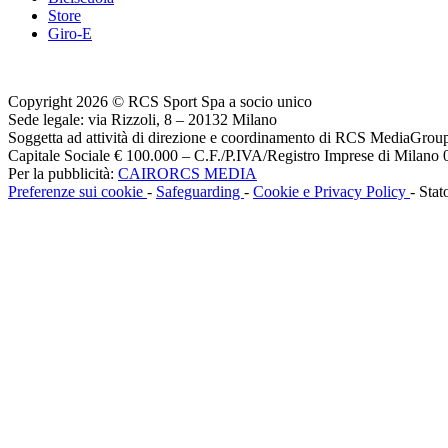
Store
Giro-E
Copyright 2026 © RCS Sport Spa a socio unico
Sede legale: via Rizzoli, 8 – 20132 Milano
Soggetta ad attività di direzione e coordinamento di RCS MediaGrou
Capitale Sociale € 100.000 – C.F./P.IVA/Registro Imprese di Milan
Per la pubblicità:
CAIRORCS MEDIA
Preferenze sui cookie
-
Safeguarding
-
Cookie e Privacy Policy
- Stat