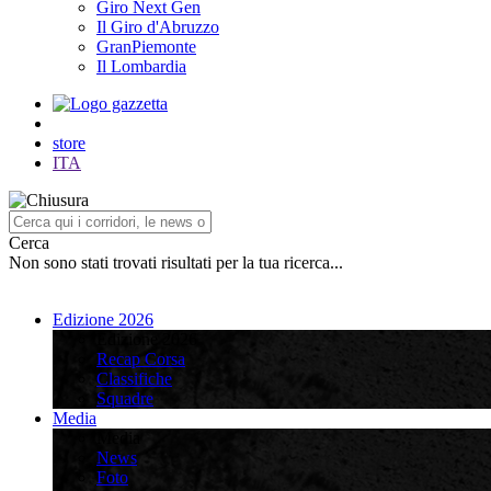
Giro Next Gen
Il Giro d'Abruzzo
GranPiemonte
Il Lombardia
store
ITA
Cerca
Non sono stati trovati risultati per la tua ricerca...
Edizione 2026
Edizione 2026
Recap Corsa
Classifiche
Squadre
Media
Media
News
Foto