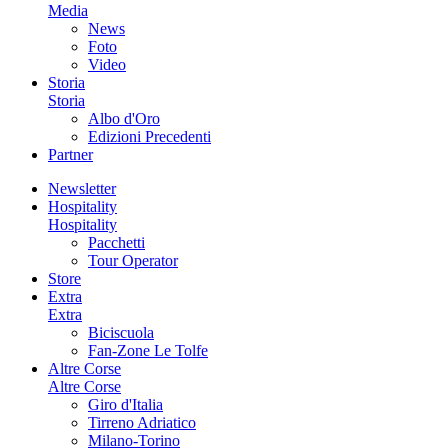
Media
News
Foto
Video
Storia
Storia
Albo d'Oro
Edizioni Precedenti
Partner
Newsletter
Hospitality
Hospitality
Pacchetti
Tour Operator
Store
Extra
Extra
Biciscuola
Fan-Zone Le Tolfe
Altre Corse
Altre Corse
Giro d'Italia
Tirreno Adriatico
Milano-Torino