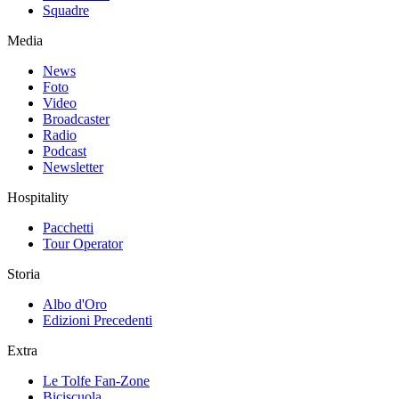
Squadre
Media
News
Foto
Video
Broadcaster
Radio
Podcast
Newsletter
Hospitality
Pacchetti
Tour Operator
Storia
Albo d'Oro
Edizioni Precedenti
Extra
Le Tolfe Fan-Zone
Biciscuola