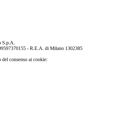
p S.p.A.
o 09597370155 - R.E.A. di Milano 1302385
o del consenso ai cookie: